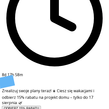
8d 17h 58m
t
Zrealizuj swoje plany teraz! ☀️ Ciesz się wakacjami i
odbierz 15% rabatu na projekt domu – tylko do 17
sierpnia. 🌿
ODBIERZ 15% RABATU