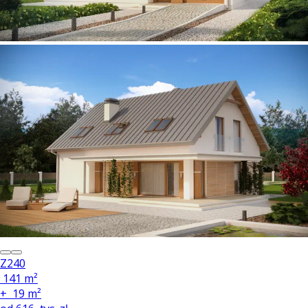
Z240
141 m²
+
19 m²