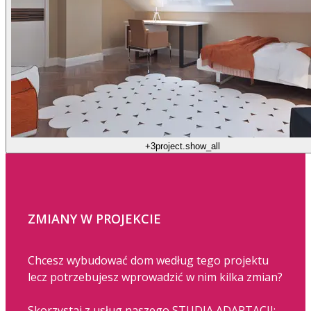
+3
project.show_all
ZMIANY W PROJEKCIE
Chcesz wybudować dom według tego projektu
lecz potrzebujesz wprowadzić w nim kilka zmian?
Skorzystaj z usług naszego STUDIA ADAPTACJI: