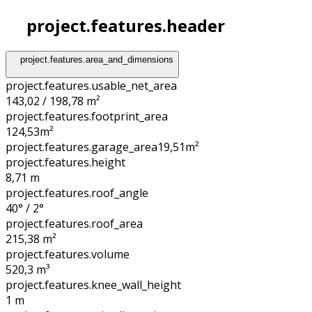
project.features.header
project.features.area_and_dimensions
project.features.usable_net_area
143,02 / 198,78 m²
project.features.footprint_area
124,53
m²
project.features.garage_area
19,51
m²
project.features.height
8,71
m
project.features.roof_angle
40° / 2°
project.features.roof_area
215,38
m²
project.features.volume
520,3
m³
project.features.knee_wall_height
1
m