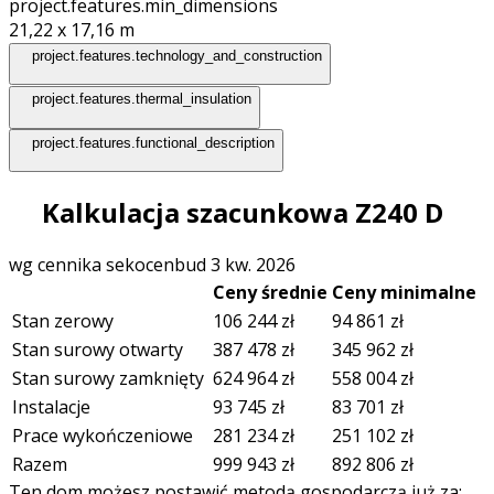
project.features.min_dimensions
21,22 x 17,16
m
project.features.technology_and_construction
project.features.thermal_insulation
project.features.functional_description
Kalkulacja szacunkowa Z240 D
wg cennika sekocenbud 3 kw. 2026
Ceny średnie
Ceny minimalne
Stan zerowy
106 244
zł
94 861
zł
Stan surowy otwarty
387 478
zł
345 962
zł
Stan surowy zamknięty
624 964
zł
558 004
zł
Instalacje
93 745
zł
83 701
zł
Prace wykończeniowe
281 234
zł
251 102
zł
Razem
999 943
zł
892 806
zł
Ten dom możesz postawić metodą gospodarczą już za: