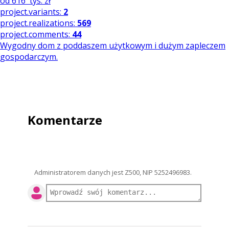
od
616
tys. zł
project.variants:
2
project.realizations:
569
project.comments:
44
Wygodny dom z poddaszem użytkowym i dużym zapleczem
gospodarczym.
Komentarze
Administratorem danych jest Z500, NIP 5252496983.