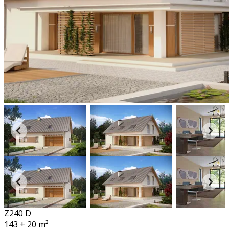
Z240 D
143 + 20
m²