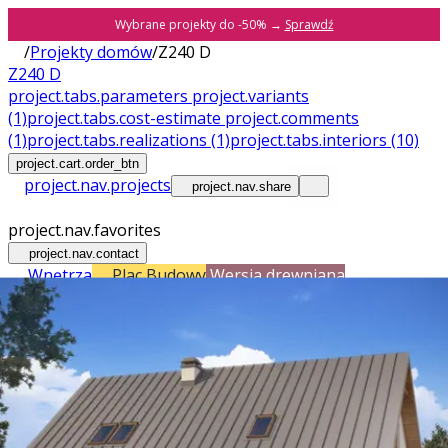
Wybrane projekty do -50% →
Sprawdź
/
Projekty domów
/
Z240 D
Z240 D
project.tabs.parameters
project.variants
(1)
project.tabs.cost-estimate
project.comments
(1)
project.tabs.realizations
(1)
project.tabs.interiors
(10)
project.cart.order_btn
project.nav.projects
project.nav.share
project.nav.favorites
project.nav.contact
Wnętrza
Plac Budowy
Wersja drewniana