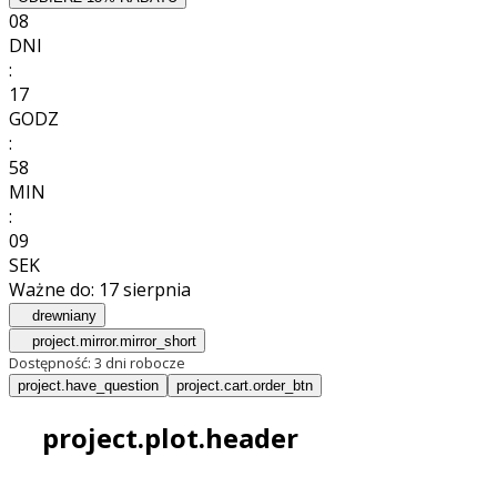
08
DNI
:
17
GODZ
:
58
MIN
:
08
SEK
Ważne do:
17 sierpnia
drewniany
project.mirror.mirror_short
Dostępność:
3 dni robocze
project.have_question
project.cart.order_btn
project.plot.header