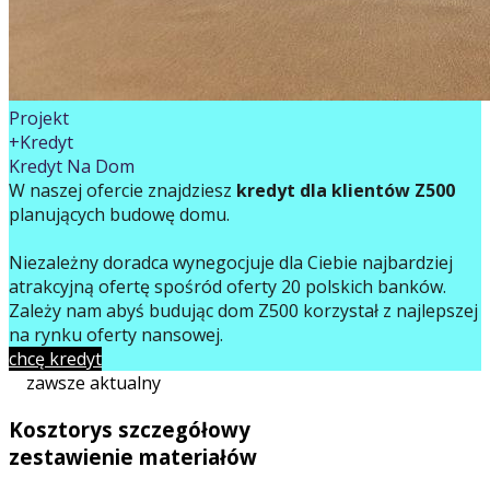
Projekt
+Kredyt
Kredyt Na Dom
W naszej ofercie znajdziesz
kredyt dla klientów Z500
planujących budowę domu.
Niezależny doradca wynegocjuje dla Ciebie najbardziej
atrakcyjną ofertę spośród oferty 20 polskich banków.
Zależy nam abyś budując dom Z500 korzystał z najlepszej
na rynku oferty finansowej.
chcę kredyt
zawsze aktualny
Kosztorys szczegółowy
zestawienie materiałów