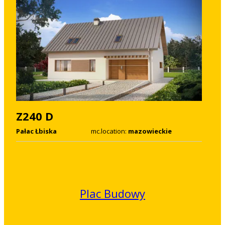
Z240 D
Pałac Łbiska
mc.location:
mazowieckie
Plac Budowy