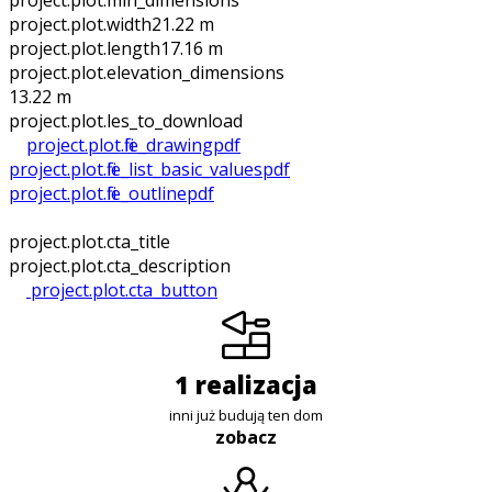
project.plot.min_dimensions
project.plot.width
21.22 m
project.plot.length
17.16 m
project.plot.elevation_dimensions
13.22 m
project.plot.files_to_download
project.plot.file_drawing
pdf
project.plot.file_list_basic_values
pdf
project.plot.file_outline
pdf
project.plot.cta_title
project.plot.cta_description
project.plot.cta_button
1 realizacja
inni już budują ten dom
zobacz