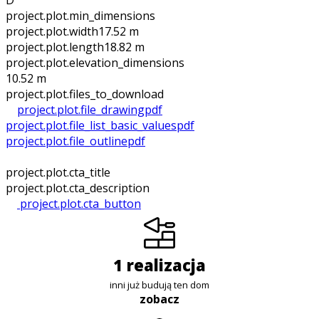
D
project.plot.min_dimensions
project.plot.width
17.52 m
project.plot.length
18.82 m
project.plot.elevation_dimensions
10.52 m
project.plot.files_to_download
project.plot.file_drawing
pdf
project.plot.file_list_basic_values
pdf
project.plot.file_outline
pdf
project.plot.cta_title
project.plot.cta_description
project.plot.cta_button
1 realizacja
inni już budują ten dom
zobacz