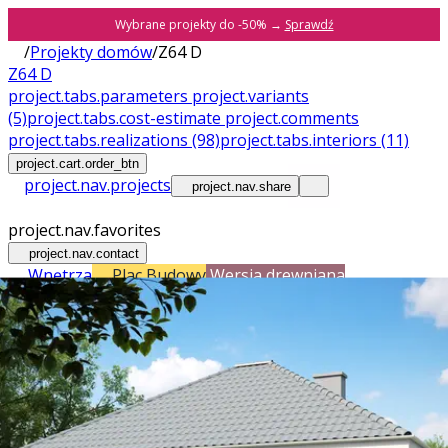
Wybrane projekty do -50% →
Sprawdź
/
Projekty domów
/
Z64 D
Z64 D
project.tabs.parameters
project.variants
(5)
project.tabs.cost-estimate
project.comments
project.tabs.realizations
(98)
project.tabs.interiors
(11)
project.cart.order_btn
project.nav.projects
project.nav.share
project.nav.favorites
project.nav.contact
Wnętrza
Plac Budowy
Wersja drewniana