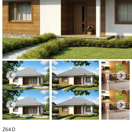
360°
Z64 D