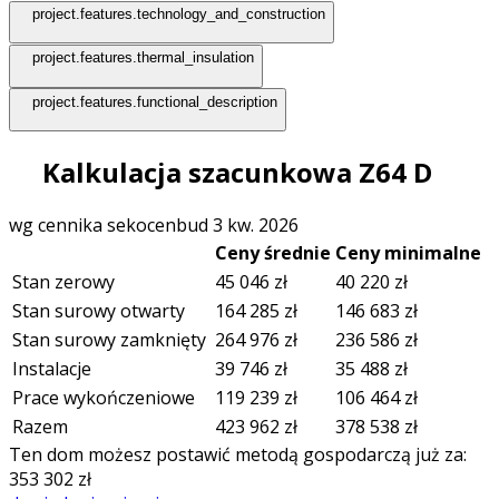
project.features.technology_and_construction
project.features.thermal_insulation
project.features.functional_description
Kalkulacja szacunkowa Z64 D
wg cennika sekocenbud 3 kw. 2026
Ceny średnie
Ceny minimalne
Stan zerowy
45 046
zł
40 220
zł
Stan surowy otwarty
164 285
zł
146 683
zł
Stan surowy zamknięty
264 976
zł
236 586
zł
Instalacje
39 746
zł
35 488
zł
Prace wykończeniowe
119 239
zł
106 464
zł
Razem
423 962
zł
378 538
zł
Ten dom możesz postawić metodą gospodarczą już za:
353 302
zł