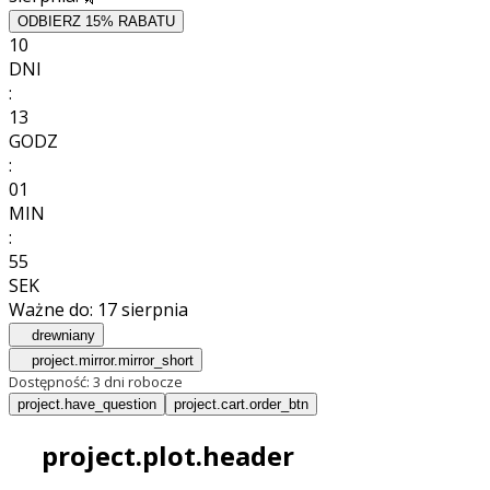
ODBIERZ 15% RABATU
10
DNI
:
13
GODZ
:
01
MIN
:
52
SEK
Ważne do:
17 sierpnia
drewniany
project.mirror.mirror_short
Dostępność:
3 dni robocze
project.have_question
project.cart.order_btn
project.plot.header