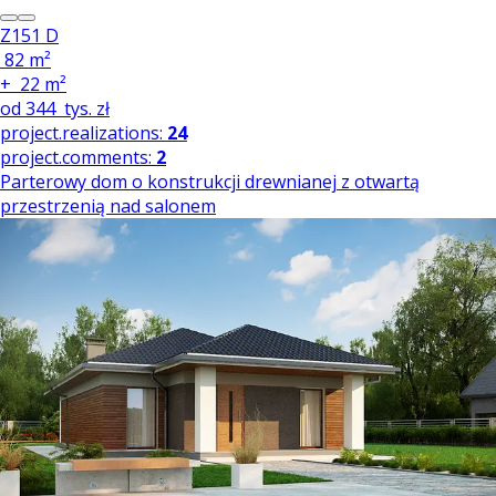
Z151 D
82 m²
+
22 m²
od
344
tys. zł
project.realizations:
24
project.comments:
2
Parterowy dom o konstrukcji drewnianej z otwartą
przestrzenią nad salonem