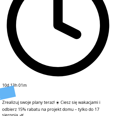
10d 13h 01m
t
Zrealizuj swoje plany teraz! ☀️ Ciesz się wakacjami i
odbierz 15% rabatu na projekt domu – tylko do 17
sierpnia. 🌿