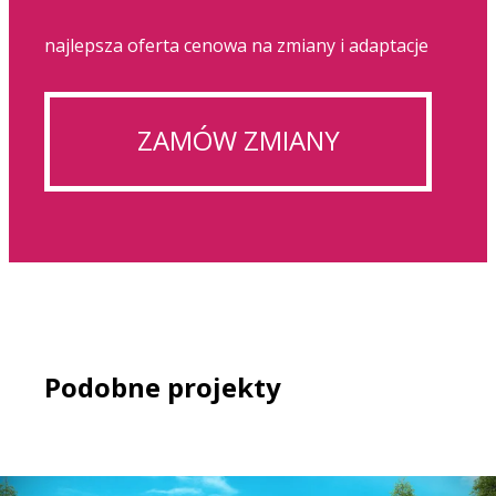
najlepsza oferta cenowa na zmiany i adaptacje
ZAMÓW ZMIANY
Podobne projekty