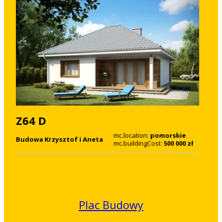
Z64 D
mc.location:
pomorskie
Budowa Krzysztof i Aneta
mc.buildingCost:
500 000 zł
Plac Budowy