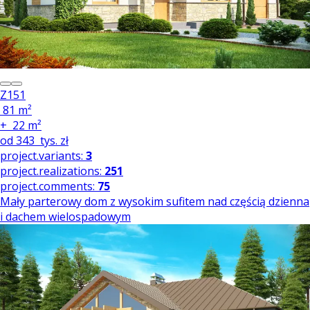
Z151
81 m²
+
22 m²
od
343
tys. zł
project.variants:
3
project.realizations:
251
project.comments:
75
Mały parterowy dom z wysokim sufitem nad częścią dzienna
i dachem wielospadowym