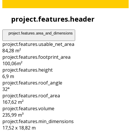
project.features.header
project.features.area_and_dimensions
project.features.usable_net_area
84,28 m²
project.features.footprint_area
100,06
m²
project.features.height
6,9
m
project.features.roof_angle
32°
project.features.roof_area
167,62
m²
project.features.volume
235,99
m³
project.features.min_dimensions
17,52 x 18,82
m