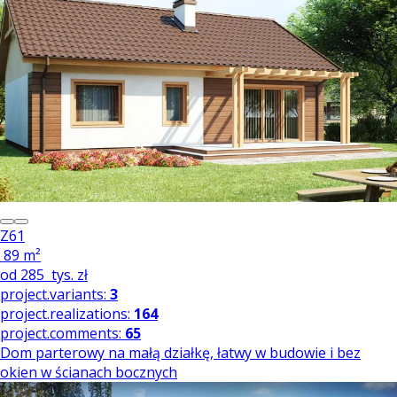
Z61
89 m²
od
285
tys. zł
project.variants:
3
project.realizations:
164
project.comments:
65
Dom parterowy na małą działkę, łatwy w budowie i bez
okien w ścianach bocznych