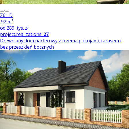
Z61 D
92 m²
od
289
tys. zł
project.realizations:
27
Drewniany dom parterowy z trzema pokojami, tarasem i
bez przeszkleń bocznych