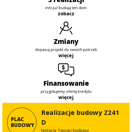
inni już budują ten dom
zobacz
zmiany
dopasuj projekt do swoich potrzeb
więcej
finansowanie
przygotujemy ofertę kredytu
więcej
Realizacje budowy Z241
PLAC
D
BUDOWY
historia Twojej budowy