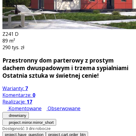
Z241 D
89
m²
290 tys. zł
Przestronny dom parterowy z prostym
dachem dwuspadowym i trzema sypialniami
Ostatnia sztuka w świetnej cenie!
Warianty:
7
Komentarze:
0
Realizacje:
17
Komentowane
Obserwowane
drewniany
project.mirror.mirror_short
Dostępność:
3 dni robocze
project.have_question
project.cart.order_btn