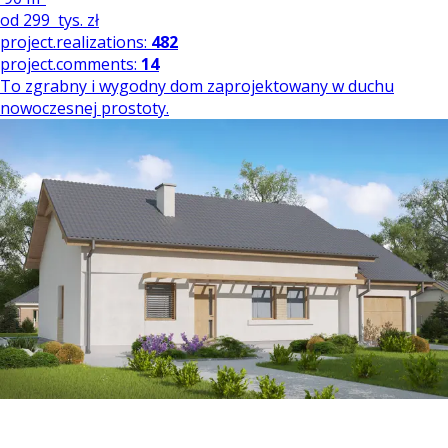
od
299
tys. zł
project.realizations:
482
project.comments:
14
To zgrabny i wygodny dom zaprojektowany w duchu
nowoczesnej prostoty.