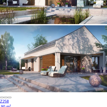
Z258
90 m²