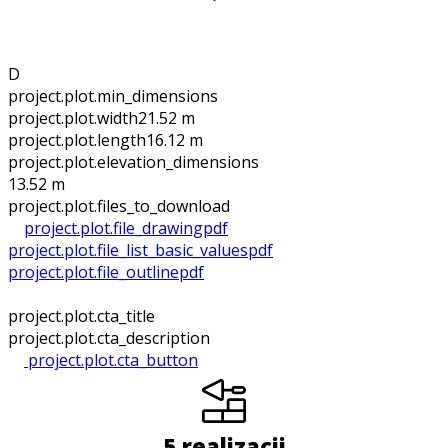
D
project.plot.min_dimensions
project.plot.width
21.52 m
project.plot.length
16.12 m
project.plot.elevation_dimensions
13.52 m
project.plot.files_to_download
project.plot.file_drawing
pdf
project.plot.file_list_basic_values
pdf
project.plot.file_outline
pdf
project.plot.cta_title
project.plot.cta_description
project.plot.cta_button
5 realizacji