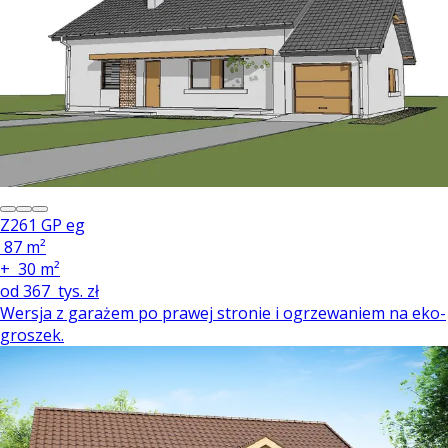
Z261 GP eg
87 m²
+
30 m²
od
367
tys. zł
Wersja z garażem po prawej stronie i ogrzewaniem na eko-
groszek.