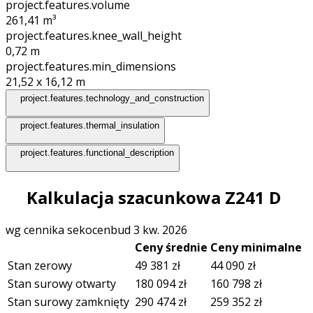
project.features.volume
261,41
m³
project.features.knee_wall_height
0,72
m
project.features.min_dimensions
21,52 x 16,12
m
project.features.technology_and_construction
project.features.thermal_insulation
project.features.functional_description
Kalkulacja szacunkowa Z241 D
wg cennika sekocenbud 3 kw. 2026
Ceny średnie
Ceny minimalne
Stan zerowy
49 381
zł
44 090
zł
Stan surowy otwarty
180 094
zł
160 798
zł
Stan surowy zamknięty
290 474
zł
259 352
zł