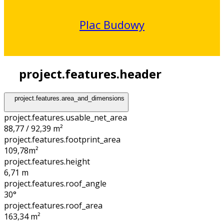
Plac Budowy
project.features.header
project.features.area_and_dimensions
project.features.usable_net_area
88,77 / 92,39 m²
project.features.footprint_area
109,78
m²
project.features.height
6,71
m
project.features.roof_angle
30°
project.features.roof_area
163,34
m²