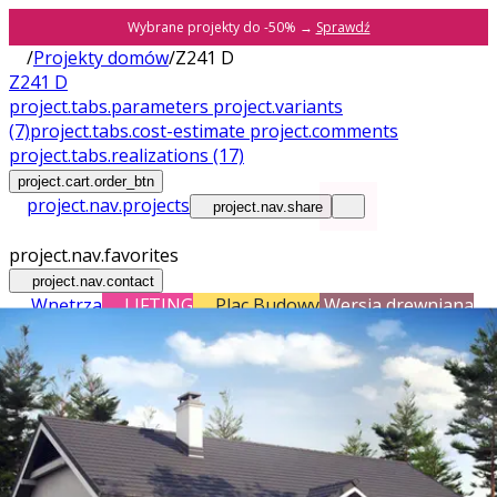
Wybrane projekty do -50% →
Sprawdź
/
Projekty domów
/
Z241 D
Z241 D
project.tabs.parameters
project.variants
(7)
project.tabs.cost-estimate
project.comments
project.tabs.realizations
(17)
project.cart.order_btn
project.nav.projects
project.nav.share
project.nav.favorites
project.nav.contact
Wnętrza
LIFTING
Plac Budowy
Wersja drewniana