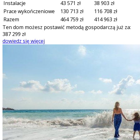
Instalacje
43 571
zł
38 903
zł
Prace wykończeniowe
130 713
zł
116 708
zł
Razem
464 759
zł
414 963
zł
Ten dom możesz postawić metodą gospodarczą już za:
387 299
zł
dowiedz się więcej