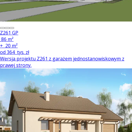
Z261 GP
86 m²
+
20 m²
od
364
tys. zł
Wersja projektu Z261 z garażem jednostanowiskowym z
prawej strony.