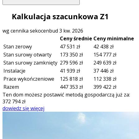
Kalkulacja szacunkowa Z1
wg cennika sekocenbud 3 kw. 2026
Ceny średnie
Ceny minimalne
Stan zerowy
47 531
zł
42 438
zł
Stan surowy otwarty
173 350
zł
154 777
zł
Stan surowy zamknięty
279 596
zł
249 639
zł
Instalacje
41 939
zł
37 446
zł
Prace wykończeniowe
125 818
zł
112 338
zł
Razem
447 353
zł
399 422
zł
Ten dom możesz postawić metodą gospodarczą już za:
372 794
zł
dowiedz się więcej