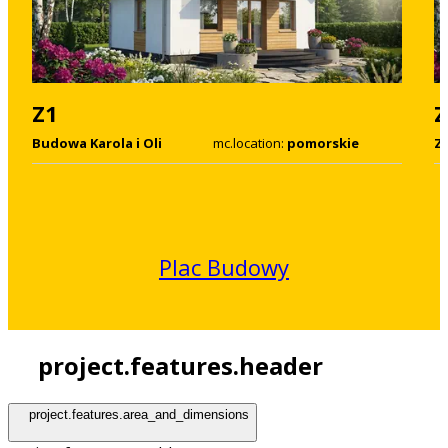
Z1
Z
Budowa Karola i Oli
mc.location:
pomorskie
Z1
Plac Budowy
project.features.header
project.features.area_and_dimensions