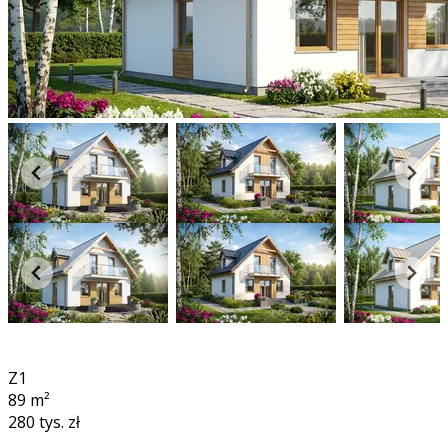
3D
360°
Z1
89
m²
280 tys. zł