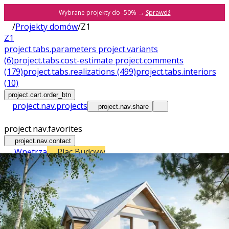
Wybrane projekty do -50% →
Sprawdź
/
Projekty domów
/
Z1
Z1
project.tabs.parameters
project.variants
(6)
project.tabs.cost-estimate
project.comments
(179)
project.tabs.realizations
(499)
project.tabs.interiors
(10)
project.cart.order_btn
project.nav.projects
project.nav.share
project.nav.favorites
project.nav.contact
Wnętrza
Plac Budowy