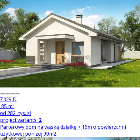
Z329 D
85 m²
od
282
tys. zł
project.variants:
2
Parterowy dom na wąską działkę < 16m o powierzchni
użytkowej poniżej 90m2