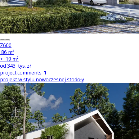
Z600
86 m²
+
19 m²
od
343
tys. zł
project.comments:
1
projekt w stylu nowoczesnej stodoły