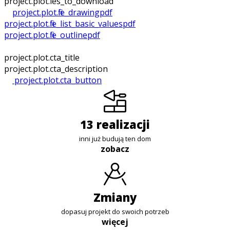
project.plot.files_to_download
project.plot.file_drawing
pdf
project.plot.file_list_basic_values
pdf
project.plot.file_outline
pdf
project.plot.cta_title
project.plot.cta_description
project.plot.cta_button
13 realizacji
inni już budują ten dom
zobacz
zmiany
dopasuj projekt do swoich potrzeb
więcej