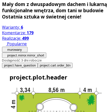
Mały dom z dwuspadowym dachem i lukarną
funkcjonalne wnętrza, dom tani w budowie
Ostatnia sztuka w świetnej cenie!
Warianty:
6
Komentarze:
179
Realizacje:
499
Popularne
murowany
project.mirror.mirror_short
Dostępność:
3 dni robocze
project.have_question
project.cart.order_btn
project.plot.header