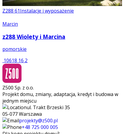
Z288
61
Instalacje i wyposażenie
Marcin
z288 Wiolety i Marcina
pomorskie
10618
16
2
Z500 Sp. z o.o.
Projekt domu, zmiany, adaptacja, kredyt i budowa w
jednym miejscu
ul. Trakt Brzeski 35
05-077 Warszawa
projekty@z500.pl
+48 725 000 005
Dla kogo projektu domu?