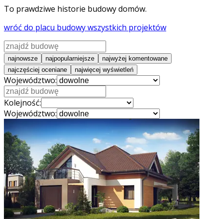
To prawdziwe historie budowy domów.
wróć do placu budowy wszystkich projektów
najnowsze
najpopularniejsze
najwyżej komentowane
najczęściej oceniane
najwięcej wyświetleń
Województwo:
Kolejność:
Województwo: