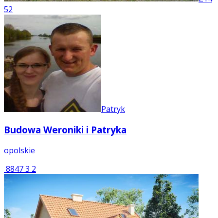
52
Patryk
Budowa Weroniki i Patryka
opolskie
8847
3
2