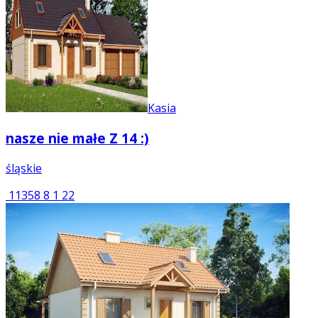
Kasia
nasze nie małe Z 14 :)
śląskie
11358
8
1
22