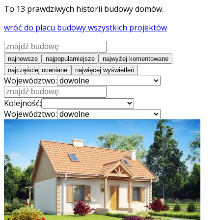
To
13
prawdziwych historii budowy domów.
wróć do placu budowy wszystkich projektów
najnowsze
najpopularniejsze
najwyżej komentowane
najczęściej oceniane
najwięcej wyświetleń
Województwo:
Kolejność:
Województwo: