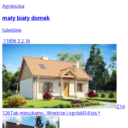
Agnieszka
mały biały domek
lubelskie
11896
3
2
16
Z14
126
Tak mieszkamy... Wnętrze i ogród
414 tys.*