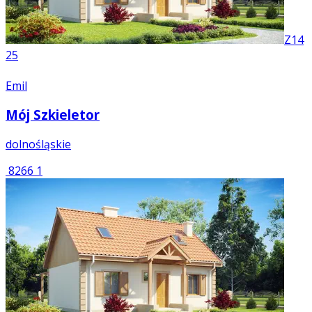
Z14
25
Emil
Mój Szkieletor
dolnośląskie
8266
1