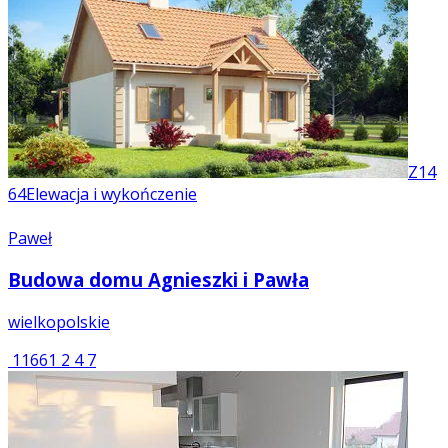
Z14
64
Elewacja i wykończenie
Paweł
Budowa domu Agnieszki i Pawła
wielkopolskie
11661
2
4
7