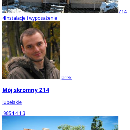
Z14
4
Instalacje i wyposażenie
Jacek
Mój skromny Z14
lubelskie
9854
4
1
3