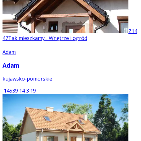
Z14
47
Tak mieszkamy... Wnętrze i ogród
Adam
Adam
kujawsko-pomorskie
14539
14
3
19