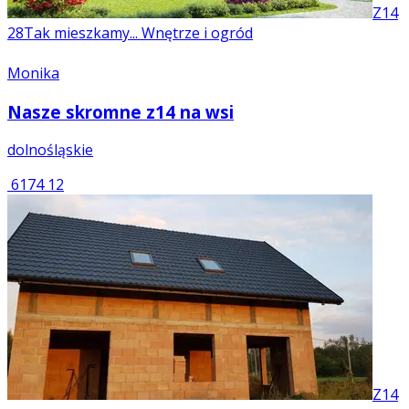
Z14
28
Tak mieszkamy... Wnętrze i ogród
Monika
Nasze skromne z14 na wsi
dolnośląskie
6174
12
Z14