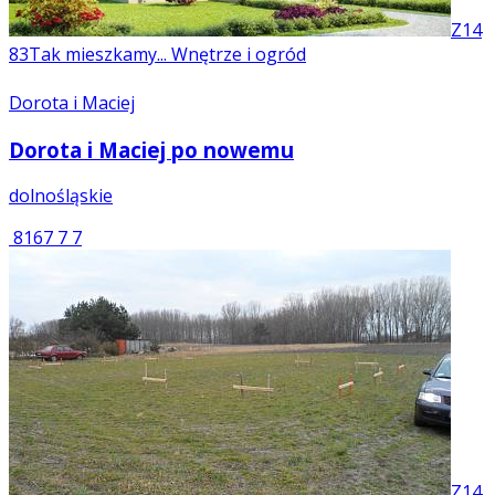
Z14
83
Tak mieszkamy... Wnętrze i ogród
Dorota i Maciej
Dorota i Maciej po nowemu
dolnośląskie
8167
7
7
Z14