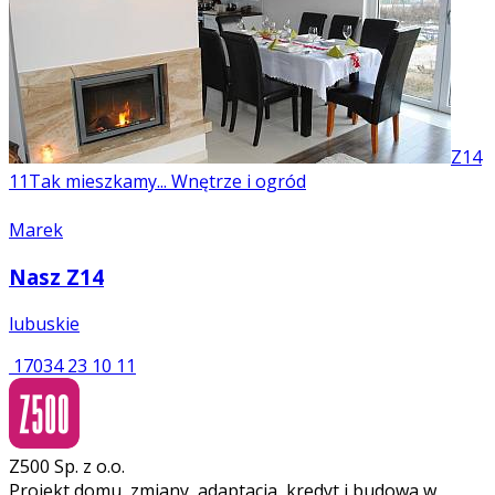
Z14
11
Tak mieszkamy... Wnętrze i ogród
Marek
Nasz Z14
lubuskie
17034
23
10
11
Z500 Sp. z o.o.
Projekt domu, zmiany, adaptacja, kredyt i budowa w