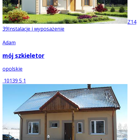
Z14
39
Instalacje i wyposażenie
Adam
mój szkieletor
opolskie
10139
5
1