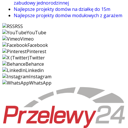
zabudowy jednorodzinnej
Najlepsze projekty domów na działkę do 15m
Najlepsze projekty domów modułowych z garażem
RSS
YouTube
Vimeo
Facebook
Pinterest
Twitter
Behance
Linkedin
Instagram
WhatsApp