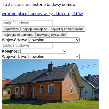
To
2
prawdziwe historie budowy domów.
wróć do placu budowy wszystkich projektów
najnowsze
najpopularniejsze
najwyżej komentowane
najczęściej oceniane
najwięcej wyświetleń
Województwo:
Kolejność:
Województwo: