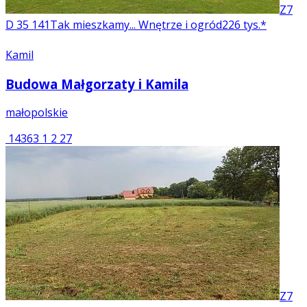
Z7
D 35
141
Tak mieszkamy... Wnętrze i ogród
226 tys.*
Kamil
Budowa Małgorzaty i Kamila
małopolskie
14363
1
2
27
Z7