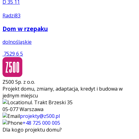
D 35
11
Radzi83
Dom w rzepaku
dolnośląskie
7529
6
5
Z500 Sp. z o.o.
Projekt domu, zmiany, adaptacja, kredyt i budowa w
jednym miejscu
ul. Trakt Brzeski 35
05-077 Warszawa
projekty@z500.pl
+48 725 000 005
Dla kogo projektu domu?