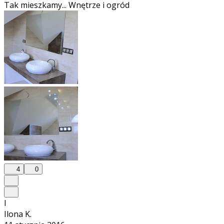
Tak mieszkamy... Wnętrze i ogród
4
0
I
Ilona K.