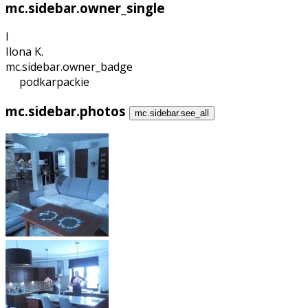
mc.sidebar.owner_single
I
Ilona K.
mc.sidebar.owner_badge
podkarpackie
mc.sidebar.photos
mc.sidebar.see_all