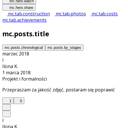
mc.hero.watch
mc.hero.share
mc.tab.construction
mc.tab.photos
mc.tab.costs
mc.tab.achievements
mc.posts.title
mc.posts.chronological
mc.posts.by_stages
marzec 2018
I
Ilona K.
1 marca 2018
Projekt i formalności
Przepraszam za jakość zdjęć, postaram się poprawić
1
0
I
Ilona K.