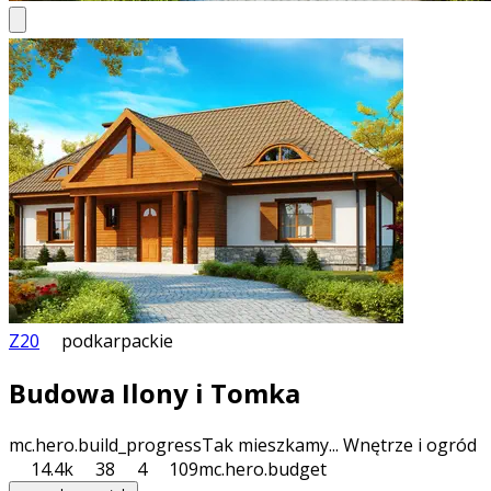
Z20
podkarpackie
Budowa Ilony i Tomka
mc.hero.build_progress
Tak mieszkamy... Wnętrze i ogród
14.4k
38
4
109
mc.hero.budget