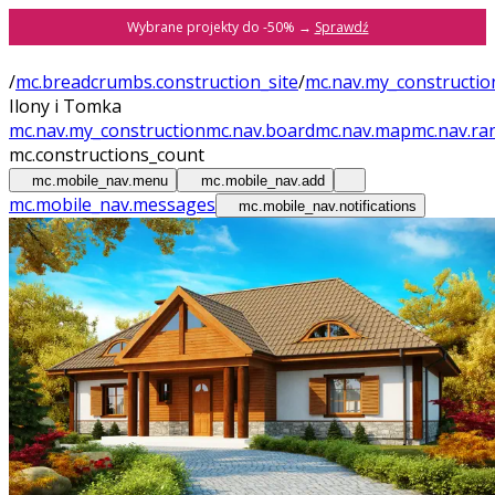
Wybrane projekty do -50% →
Sprawdź
/
mc.breadcrumbs.construction_site
/
mc.nav.my_constructio
Ilony i Tomka
mc.nav.my_construction
mc.nav.board
mc.nav.map
mc.nav.ra
mc.constructions_count
mc.mobile_nav.menu
mc.mobile_nav.add
mc.mobile_nav.messages
mc.mobile_nav.notifications