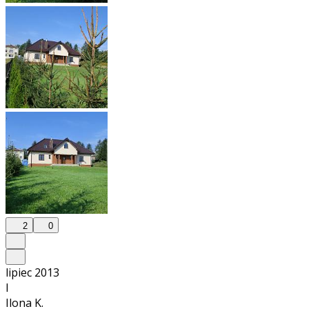
2
0
lipiec 2013
I
Ilona K.