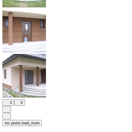
3
0
mc.posts.load_more