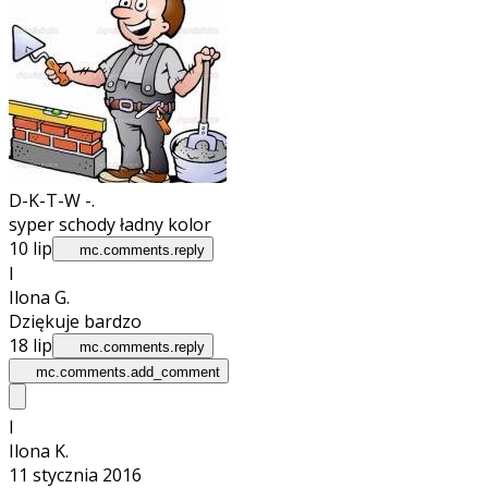
D-K-T-W -.
syper schody ładny kolor
10 lip
mc.comments.reply
I
Ilona G.
Dziękuje bardzo
18 lip
mc.comments.reply
mc.comments.add_comment
I
Ilona K.
11 stycznia 2016