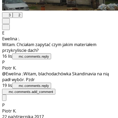
3
2
E
Ewelina :.
Witam. Chciałam zapytać czym jakim materiałem
przykryliscie dach?
16 lis
mc.comments.reply
P
Piotr K.
@Ewelina :.
Witam, blachodachówka Skandinavia na nią
padł wybór. Pzdr
19 lis
mc.comments.reply
mc.comments.add_comment
P
Piotr K.
22 października 2017