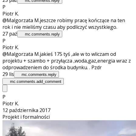
mc.comments.reply
P
Piotr K.
@Malgorzata M.
jeszcze robimy pracę kończące na ten
rok i nie mieliśmy czasu aby podliczyć wszystkiego.
27 paź
mc.comments.reply
P
Piotr K.
@Malgorzata M.
jakieś 175 tyś ,ale w to wliczam od
projektu + szambo + przyłącza ,woda,gaz,energia wraz z
odprowadzeniem do środka budynku. . Pzdr
29 lis
mc.comments.reply
mc.comments.add_comment
P
Piotr K.
12 października 2017
Projekt i formalności