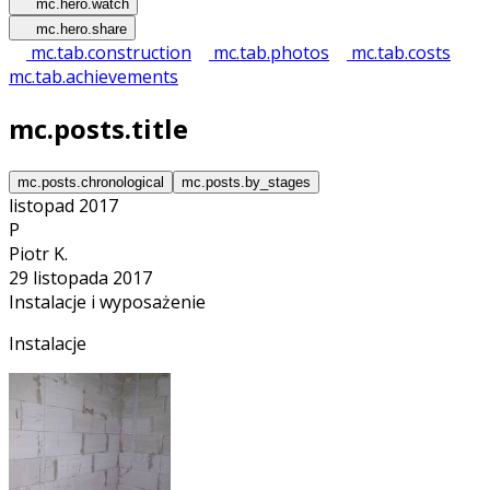
mc.hero.watch
mc.hero.share
mc.tab.construction
mc.tab.photos
mc.tab.costs
mc.tab.achievements
mc.posts.title
mc.posts.chronological
mc.posts.by_stages
listopad 2017
P
Piotr K.
29 listopada 2017
Instalacje i wyposażenie
Instalacje