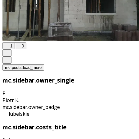
1
0
mc.posts.load_more
mc.sidebar.owner_single
P
Piotr K.
mc.sidebar.owner_badge
lubelskie
mc.sidebar.costs_title