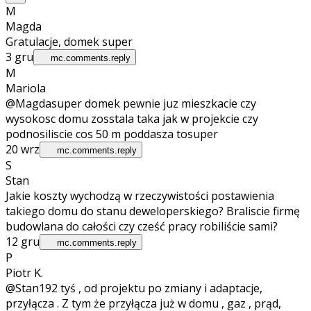
M
Magda
Gratulacje, domek super
3 gru
mc.comments.reply
M
Mariola
@Magda
super domek pewnie juz mieszkacie czy
wysokosc domu zosstala taka jak w projekcie czy
podnosiliscie cos 50 m poddasza tosuper
20 wrz
mc.comments.reply
S
Stan
Jakie koszty wychodzą w rzeczywistości postawienia
takiego domu do stanu deweloperskiego? Braliscie firmę
budowlana do całości czy cześć pracy robiliście sami?
12 gru
mc.comments.reply
P
Piotr K.
@Stan
192 tyś , od projektu po zmiany i adaptacje,
przyłącza . Z tym że przyłącza już w domu , gaz , prąd,