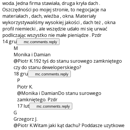
woda. Jedna firma stawiała, druga kryła dach .
Oszczędności po mojej stronie, to negocjacje na
materiałach , dach, wieźba , okna. Materiały
wykorzystywaliśmy wysokiej jakości , dach też , okna
profil niemiecki , ale wszędzie udało mi się urwać
podliczając wszystko nie małe pieniądze . Pzdr
14 gru
mc.comments.reply
M
Monika i Damian
@Piotr K.
192 tyś do stanu surowego zamkniętego
czy do stanu deweloperskiego?
18 gru
mc.comments.reply
P
Piotr K.
@Monika i Damian
Do stanu surowego
zamkniętego. Pzdr
17 lut
mc.comments.reply
G
Grzegorz J.
@Piotr K.
Witam jaki kąt dachu? Poddasze uzytkowe