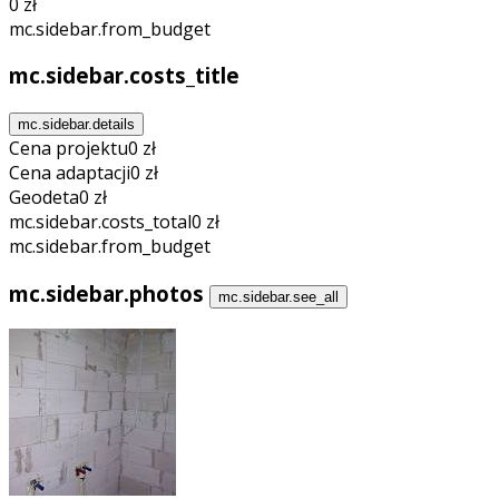
0 zł
mc.sidebar.from_budget
mc.sidebar.costs_title
mc.sidebar.details
Cena projektu
0 zł
Cena adaptacji
0 zł
Geodeta
0 zł
mc.sidebar.costs_total
0 zł
mc.sidebar.from_budget
mc.sidebar.photos
mc.sidebar.see_all