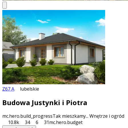
Z67 A
lubelskie
Budowa Justynki i Piotra
mc.hero.build_progress
Tak mieszkamy... Wnętrze i ogród
10.8k
34
6
31
mc.hero.budget