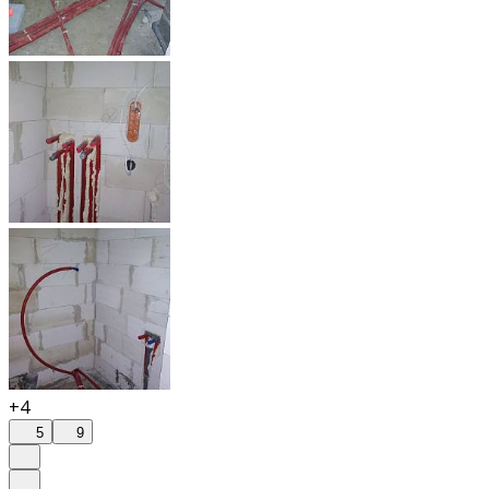
+4
5
9