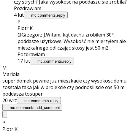
czy strych? Jaka wysokosc na poddaszu sie zrobila?
Pozdrawiam
4 lut
mc.comments.reply
P
Piotr K.
@Grzegorz J.
Witam, kąt dachu zrobiłem 30°
poddasze użytkowe. Wysokość nie mierzyłem ale
mieszkalnego odliczając skosy jest 50 m2 .
Pozdrawiam
17 lut
mc.comments.reply
M
Mariola
super domek pewnie juz mieszkacie czy wysokosc domu
zosstala taka jak w projekcie czy podnosiliscie cos 50 m
poddasza tosuper
20 wrz
mc.comments.reply
mc.comments.add_comment
P
Piotr K.