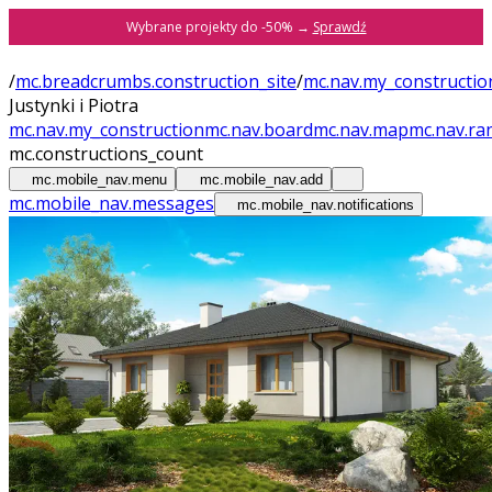
Wybrane projekty do -50% →
Sprawdź
/
mc.breadcrumbs.construction_site
/
mc.nav.my_constructio
Justynki i Piotra
mc.nav.my_construction
mc.nav.board
mc.nav.map
mc.nav.ra
mc.constructions_count
mc.mobile_nav.menu
mc.mobile_nav.add
mc.mobile_nav.messages
mc.mobile_nav.notifications