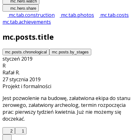
mc.hero.watch
mc.hero.share
mc.tab.construction
mc.tab.photos
mc.tab.costs
mc.tab.achievements
mc.posts.title
mc.posts.chronological
mc.posts.by_stages
styczeń 2019
R
Rafał R.
27 stycznia 2019
Projekt i formalności
Jest pozwolenie na budowę, załatwiona ekipa do stanu
zerowego, załatwiony archeolog, termin rozpoczęcia
prac: pierwszy tydzień kwietnia. Już nie możemy się
doczekać.
2
1