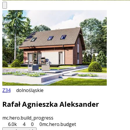
Z34
dolnośląskie
Rafał Agnieszka Aleksander
mc.hero.build_progress
6.0k
4
0
0
mc.hero.budget