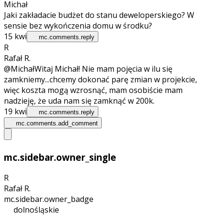
Michał
Jaki zakładacie budżet do stanu deweloperskiego? W
sensie bez wykończenia domu w środku?
15 kwi
mc.comments.reply
R
Rafał R.
@Michał
Witaj Michał! Nie mam pojęcia w ilu się
zamkniemy...chcemy dokonać parę zmian w projekcie,
więc koszta mogą wzrosnąć, mam osobiście mam
nadzieję, że uda nam się zamknąć w 200k.
19 kwi
mc.comments.reply
mc.comments.add_comment
mc.sidebar.owner_single
R
Rafał R.
mc.sidebar.owner_badge
dolnośląskie