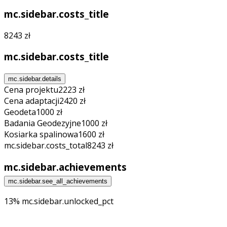
mc.sidebar.costs_title
8243 zł
mc.sidebar.costs_title
mc.sidebar.details
Cena projektu
2223 zł
Cena adaptacji
2420 zł
Geodeta
1000 zł
Badania Geodezyjne
1000 zł
Kosiarka spalinowa
1600 zł
mc.sidebar.costs_total
8243 zł
mc.sidebar.achievements
mc.sidebar.see_all_achievements
13% mc.sidebar.unlocked_pct