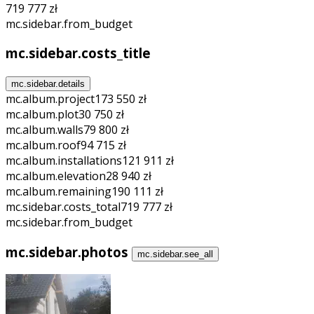
719 777 zł
mc.sidebar.from_budget
mc.sidebar.costs_title
mc.sidebar.details
mc.album.project
173 550 zł
mc.album.plot
30 750 zł
mc.album.walls
79 800 zł
mc.album.roof
94 715 zł
mc.album.installations
121 911 zł
mc.album.elevation
28 940 zł
mc.album.remaining
190 111 zł
mc.sidebar.costs_total
719 777 zł
mc.sidebar.from_budget
mc.sidebar.photos
mc.sidebar.see_all