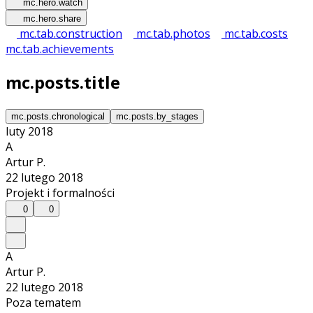
mc.hero.watch
mc.hero.share
mc.tab.construction
mc.tab.photos
mc.tab.costs
mc.tab.achievements
mc.posts.title
mc.posts.chronological
mc.posts.by_stages
luty 2018
A
Artur P.
22 lutego 2018
Projekt i formalności
0
0
A
Artur P.
22 lutego 2018
Poza tematem