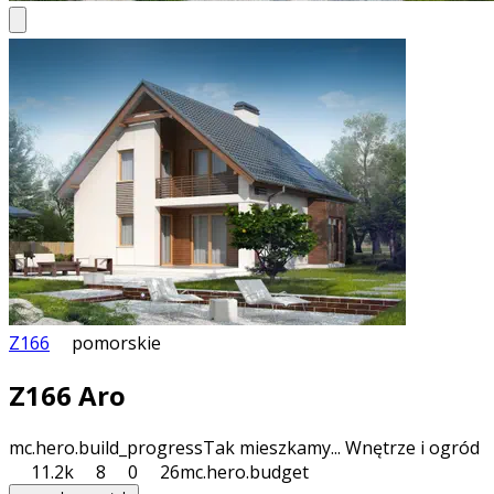
Z166
pomorskie
Z166 Aro
mc.hero.build_progress
Tak mieszkamy... Wnętrze i ogród
11.2k
8
0
26
mc.hero.budget