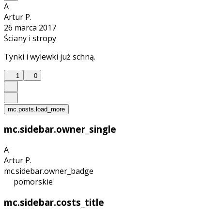
A
Artur P.
26 marca 2017
Ściany i stropy
Tynki i wylewki już schną.
1
0
mc.posts.load_more
mc.sidebar.owner_single
A
Artur P.
mc.sidebar.owner_badge
pomorskie
mc.sidebar.costs_title