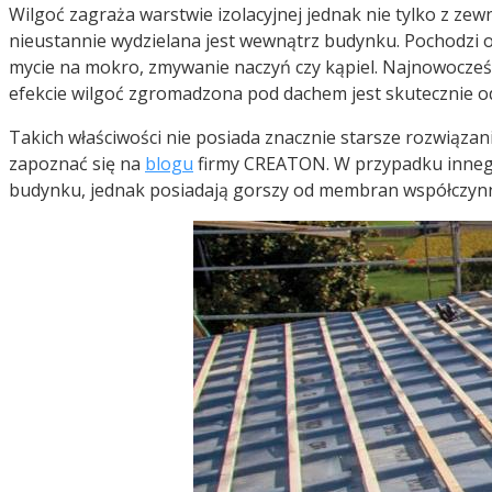
Wilgoć zagraża warstwie izolacyjnej jednak nie tylko z ze
nieustannie wydzielana jest wewnątrz budynku. Pochodzi on
mycie na mokro, zmywanie naczyń czy kąpiel. Najnowocze
efekcie wilgoć zgromadzona pod dachem jest skutecznie
Takich właściwości nie posiada znacznie starsze rozwiąz
zapoznać się na
blogu
firmy CREATON. W przypadku innego
budynku, jednak posiadają gorszy od membran współczynni