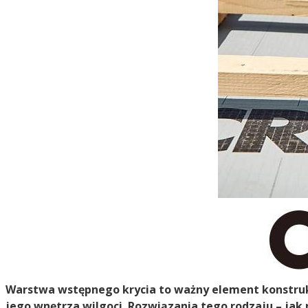
Warstwa wstępnego krycia to ważny element konstru
jego wnętrza wilgoci. Rozwiązania tego rodzaju – jak 