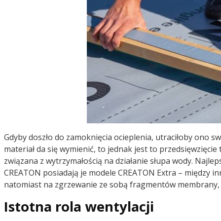
Gdyby doszło do zamoknięcia ocieplenia, utraciłoby ono s
materiał da się wymienić, to jednak jest to przedsięwzięc
związana z wytrzymałością na działanie słupa wody. Najle
CREATON posiadają je modele CREATON Extra – między i
natomiast na zgrzewanie ze sobą fragmentów membrany, co
Istotna rola wentylacji