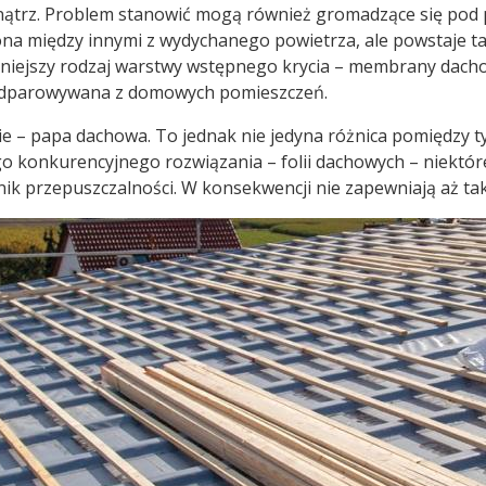
wnątrz. Problem stanowić mogą również gromadzące się pod p
a między innymi z wydychanego powietrza, ale powstaje takż
śniejszy rodzaj warstwy wstępnego krycia – membrany dach
 odparowywana z domowych pomieszczeń.
anie – papa dachowa. To jednak nie jedyna różnica pomiędz
 konkurencyjnego rozwiązania – folii dachowych – niektór
k przepuszczalności. W konsekwencji nie zapewniają aż tak