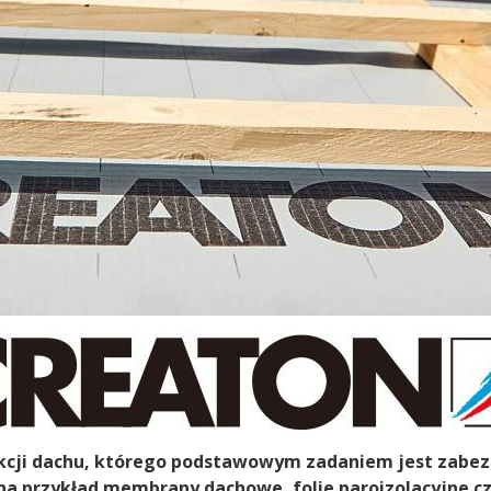
kcji dachu, którego podstawowym zadaniem jest zabez
na przykład membrany dachowe, folie paroizolacyjne czy