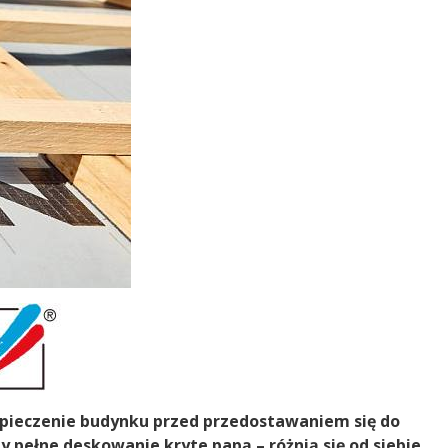
pieczenie budynku przed przedostawaniem się do
 pełne deskowanie kryte papą – różnią się od siebie