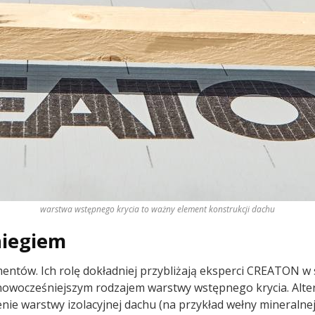
warstwa wstępnego krycia to ważny element konstrukcji dachu
niegiem
mentów. Ich rolę dokładniej przybliżają eksperci CREATON 
jnowocześniejszym rodzajem warstwy wstępnego krycia. Alte
nie warstwy izolacyjnej dachu (na przykład wełny mineraln