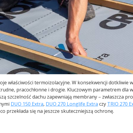
woje właściwości termoizolacyjne. W konsekwencji dotkliwie
ie trudne, pracochłonne i drogie. Kluczowym parametrem dla
pszą szczelność dachu zapewniają membrany – zwłaszcza pro
nnymi
DUO 150 Extra
,
DUO 270 Longlife Extra
czy
TRIO 270 E
 przekłada się na jeszcze skuteczniejszą ochronę.