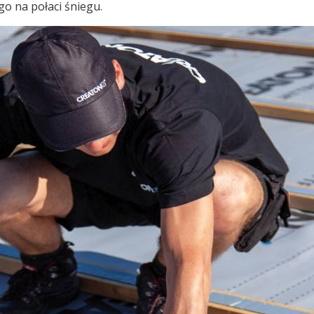
o na połaci śniegu.