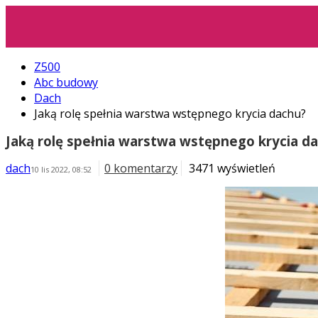
Z500
Abc budowy
Dach
Jaką rolę spełnia warstwa wstępnego krycia dachu?
Jaką rolę spełnia warstwa wstępnego krycia d
dach
0 komentarzy
3471 wyświetleń
10 lis 2022, 08:52