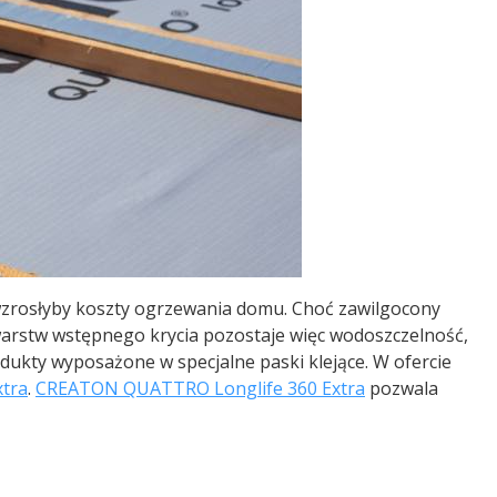
 wzrosłyby koszty ogrzewania domu. Choć zawilgocony
 warstw wstępnego krycia pozostaje więc wodoszczelność,
dukty wyposażone w specjalne paski klejące. W ofercie
xtra
.
CREATON QUATTRO Longlife 360 Extra
pozwala