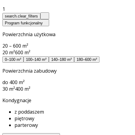
1
search.clear_filters
Program funkcjonalny
Powierzchnia użytkowa
20 – 600 m²
20 m²
600 m²
0–100 m²
100–140 m²
140–180 m²
180–600 m²
Powierzchnia zabudowy
do 400 m²
30 m²
400 m²
Kondygnacje
z poddaszem
piętrowy
parterowy