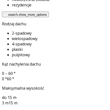
rezydencje
search.show_more_options
Rodzaj dachu
2-spadowy
wielospadowy
4-spadowy
płaski
pulpitowy
Kąt nachylenia dachu
0 – 60 °
0 °
60 °
Maksymalna wysokość
do 15 m
3 m
15 m