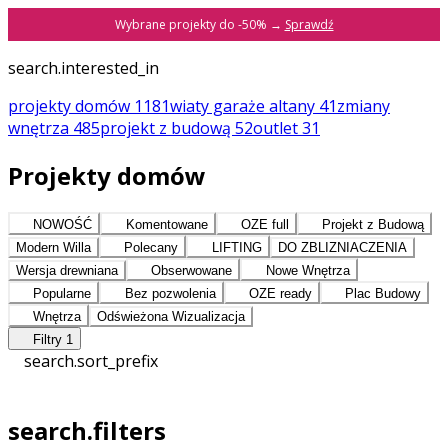
Wybrane projekty do -50% →
Sprawdź
search.interested_in
projekty domów
1181
wiaty garaże altany
41
zmiany
wnętrza
485
projekt z budową
52
outlet
31
Projekty domów
NOWOŚĆ
Komentowane
OZE full
Projekt z Budową
Modern Willa
Polecany
LIFTING
DO ZBLIZNIACZENIA
Wersja drewniana
Obserwowane
Nowe Wnętrza
Popularne
Bez pozwolenia
OZE ready
Plac Budowy
Wnętrza
Odświeżona Wizualizacja
Filtry
1
search.sort_prefix
search.filters