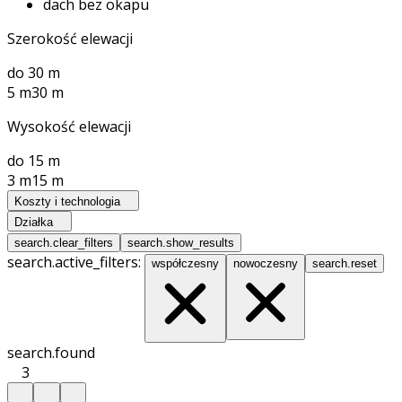
dach bez okapu
Szerokość elewacji
do 30 m
5 m
30 m
Wysokość elewacji
do 15 m
3 m
15 m
Koszty i technologia
Działka
search.clear_filters
search.show_results
search.active_filters:
współczesny
nowoczesny
search.reset
search.found
3