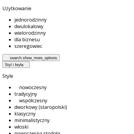
Użytkowanie
jednorodzinny
dwulokalowy
wielorodzinny
dla biznesu
szeregowiec
search.show_more_options
Styl i bryła
Style
nowoczesny
tradycyjny
współczesny
dworkowy (staropolski)
klasyczny
minimalistyczny
włoski
nowoczesna stodoła