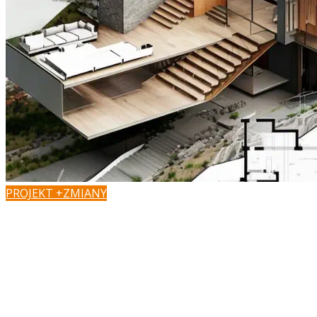
PROJEKT +ZMIANY
Masz pomysł na zmiany?
Podoba Ci się projekt, ale chcesz dopasować go do wła
zaadaptować do działki?
W Z500 możesz szybko i łatwo załatwić formalności, zaada
wprowadzić zmiany w dobrej cenie.