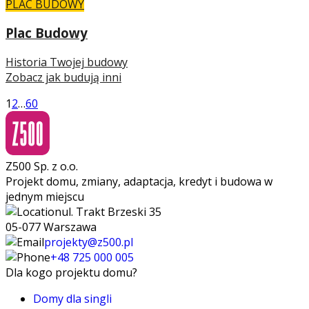
PLAC BUDOWY
Plac Budowy
Historia Twojej budowy
Zobacz jak budują inni
1
2
…
60
Z500 Sp. z o.o.
Projekt domu, zmiany, adaptacja, kredyt i budowa w
jednym miejscu
ul. Trakt Brzeski 35
05-077 Warszawa
projekty@z500.pl
+48 725 000 005
Dla kogo projektu domu?
Domy dla singli