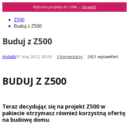
Wybrane projekty do -50% →
Sprawdź
Z500
Buduj z Z500
Buduj z Z500
dodatki
31 maj 2012, 00:00
0 komentarzy
2421 wyświetleń
BUDUJ Z Z500
Teraz decydując się na projekt Z500 w
pakiecie otrzymasz również korzystną ofertę
na budowę domu.