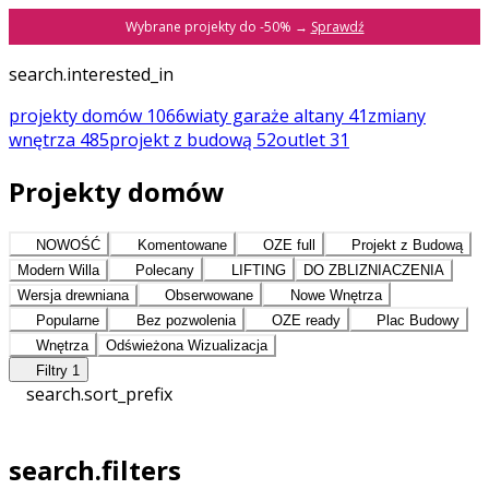
Wybrane projekty do -50% →
Sprawdź
search.interested_in
projekty domów
1066
wiaty garaże altany
41
zmiany
wnętrza
485
projekt z budową
52
outlet
31
Projekty domów
NOWOŚĆ
Komentowane
OZE full
Projekt z Budową
Modern Willa
Polecany
LIFTING
DO ZBLIZNIACZENIA
Wersja drewniana
Obserwowane
Nowe Wnętrza
Popularne
Bez pozwolenia
OZE ready
Plac Budowy
Wnętrza
Odświeżona Wizualizacja
Filtry
1
search.sort_prefix
search.filters