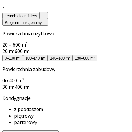
1
search.clear_filters
Program funkcjonalny
Powierzchnia użytkowa
20 – 600 m²
20 m²
600 m²
0–100 m²
100–140 m²
140–180 m²
180–600 m²
Powierzchnia zabudowy
do 400 m²
30 m²
400 m²
Kondygnacje
z poddaszem
piętrowy
parterowy