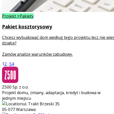
Projekt +Pakiety
Pakiet kosztorysowy
Chcesz wybudować dom według tego projektu lecz nie wies
działce?
Zamów analizę warunków zabudowy.
1
2
…
54
Z500 Sp. z o.o.
Projekt domu, zmiany, adaptacja, kredyt i budowa w
jednym miejscu
ul. Trakt Brzeski 35
05-077 Warszawa