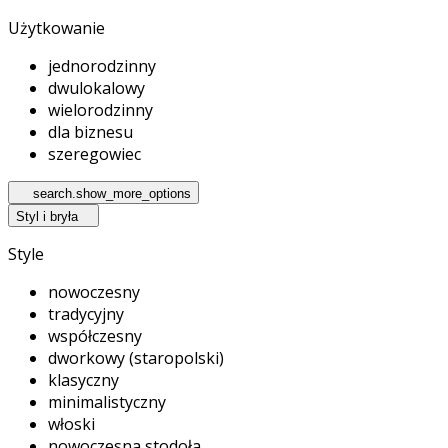
Użytkowanie
jednorodzinny
dwulokalowy
wielorodzinny
dla biznesu
szeregowiec
search.show_more_options
Styl i bryła
Style
nowoczesny
tradycyjny
współczesny
dworkowy (staropolski)
klasyczny
minimalistyczny
włoski
nowoczesna stodoła