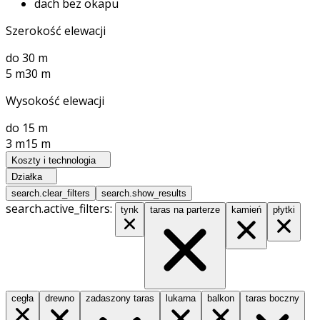
dach bez okapu
Szerokość elewacji
do 30 m
5 m
30 m
Wysokość elewacji
do 15 m
3 m
15 m
Koszty i technologia
Działka
search.clear_filters
search.show_results
search.active_filters:
tynk
taras na parterze
kamień
płytki
cegła
drewno
zadaszony taras
lukarna
balkon
taras boczny