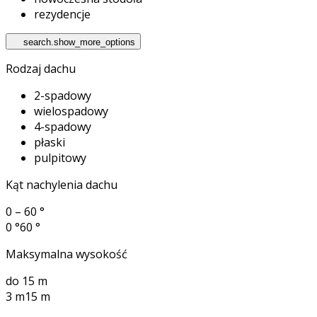
rezydencje
search.show_more_options
Rodzaj dachu
2-spadowy
wielospadowy
4-spadowy
płaski
pulpitowy
Kąt nachylenia dachu
0 – 60 °
0 °
60 °
Maksymalna wysokość
do 15 m
3 m
15 m