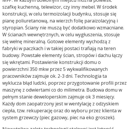
MFP. W każdym dowolnym miejscu można powiesić
szafkę kuchenną, telewizor, czy inny mebel. W środek
konstrukcji, w celu termoizolacji budynku, stosuje się
pianę poliuretanową, na wierzch folię paraizolacyjną i
styropian. Ściany nie muszą być dodatkowo wzmacniane.
W ścianach wewnętrznych, w celu wygłuszenia, stosuje
się wełnę mineralną. Gotowe elementy wychodzą z
fabryki w paczkach i w takiej postaci trafiają na teren
budowy. Powstałe elementy ścian, stropów i dachu łączy
się wkrętami. Postawienie konstrukcji domu o
powierzchni 350 mkw przez 5 wykwalifikowanych
pracowników zajmuje ok. 2-3 dni. Technologia ta
wyklucza błąd ludzki, poprzez przygotowanie profili przez
maszynę z odwiertami co do milimetra. Budowa domu w
pełnym stanie deweloperskim zajmuje ok 3 miesięcy.
Każdy dom zaopatrzony jest w wentylację z odzyskiem
ciepła, tzw. rekuperację oraz do wyboru przez klienta w
system grzewczy (piec gazowy, piec na eko groszek).