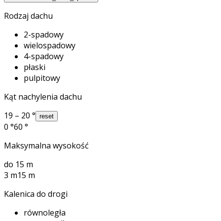
Rodzaj dachu
2-spadowy
wielospadowy
4-spadowy
płaski
pulpitowy
Kąt nachylenia dachu
19 – 20 °
reset
0 °
60 °
Maksymalna wysokość
do 15 m
3 m
15 m
Kalenica do drogi
równoległa