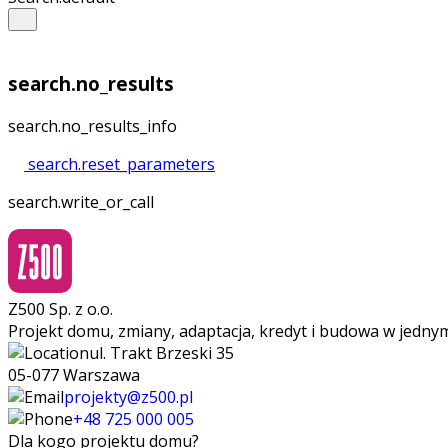
search.no_results
search.no_results_info
search.reset_parameters
search.write_or_call
Z500 Sp. z o.o.
Projekt domu, zmiany, adaptacja, kredyt i budowa w jedny
ul. Trakt Brzeski 35
05-077 Warszawa
projekty@z500.pl
+48 725 000 005
Dla kogo projektu domu?