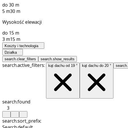
do 30 m
5 m
30 m
Wysokość elewacji
do 15 m
3 m
15 m
Koszty i technologia
Działka
search.clear_filters
search.show_results
search.active_filters:
kąt dachu od 19 °
kąt dachu do 20 °
search.
search.found
3
search.sort_prefix:
Search.default