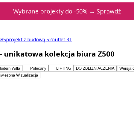
Wybrane projekty do -50% →
Sprawdź
485
projekt z budową
52
outlet
31
- unikatowa kolekcja biura Z500
odern Willa
Polecany
LIFTING
DO ZBLIZNIACZENIA
Wersja 
wieżona Wizualizacja