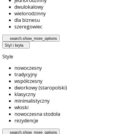
jednorodzinny
dwulokalowy
wielorodzinny
dla biznesu
szeregowiec
search.show_more_options
Styl i bryła
Style
nowoczesny
tradycyjny
współczesny
dworkowy (staropolski)
klasyczny
minimalistyczny
włoski
nowoczesna stodoła
rezydencje
search.show_more_options