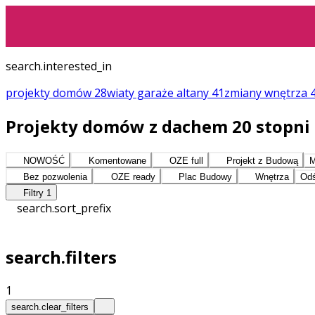
search.interested_in
projekty domów
28
wiaty garaże altany
41
zmiany
wnętrza
Projekty domów z dachem 20 stopni 
NOWOŚĆ
Komentowane
OZE full
Projekt z Budową
M
Bez pozwolenia
OZE ready
Plac Budowy
Wnętrza
Odś
Filtry
1
search.sort_prefix
search.filters
1
search.clear_filters