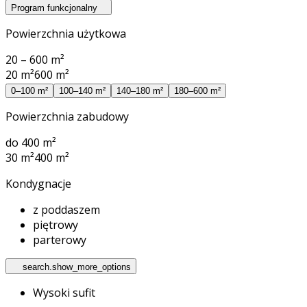
Program funkcjonalny
Powierzchnia użytkowa
20 – 600 m²
20 m²
600 m²
0–100 m²
100–140 m²
140–180 m²
180–600 m²
Powierzchnia zabudowy
do 400 m²
30 m²
400 m²
Kondygnacje
z poddaszem
piętrowy
parterowy
search.show_more_options
Wysoki sufit