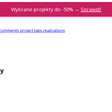
Wybrane projekty do -50% →
Sprawdź
t.comments
project.tabs.realizations
ry