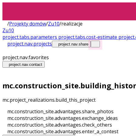
/
Projekty domów
/
Zu10
/
realizacje
Zu10
project.tabs.parameters
project.tabs.cost-estimate
projec
project.nav.projects
project.nav.share
project.nav.favorites
project.nav.contact
mc.construction_site.building_histo
mc.project_realizations.build_this_project
mc.construction_site.advantages.share_photos
mc.construction_site.advantages.exchange_ideas
mc.construction_site.advantages.check_others
mc.construction_site.advantages.enter_a_contest