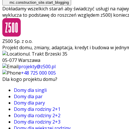
mc.construction_site.start_blogging
Dokładamy wszelkich starań aby świadczyć usługi na najwy
wyklucza to podstawę do roszczeń względem z500) koniec
Z500 Sp. z o.o.
Projekt domu, zmiany, adaptacja, kredyt i budowa w jedny
ul. Trakt Brzeski 35
05-077 Warszawa
projekty@z500.pl
+48 725 000 005
Dla kogo projektu domu?
Domy dla singli
Domy dla par
Domy dla pary
Domy dla rodziny 2+1
Domy dla rodziny 2+2
Domy dla rodziny 2+3
Domy dla większej rodziny