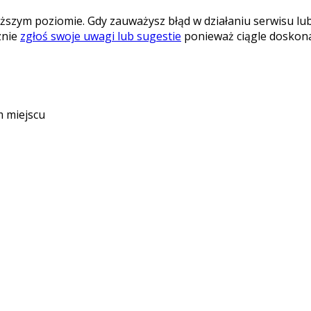
ższym poziomie. Gdy zauważysz błąd w działaniu serwisu lub
znie
zgłoś swoje uwagi lub sugestie
ponieważ ciągle doskonal
m miejscu