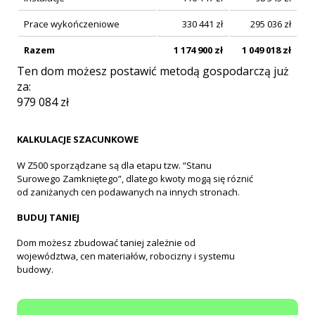
Prace wykończeniowe
330 441
zł
295 036
zł
Razem
1 174 900
zł
1 049 018
zł
Ten dom możesz postawić metodą gospodarczą już
za:
979 084
zł
KALKULACJE SZACUNKOWE
W Z500 sporządzane są dla etapu tzw. “Stanu
Surowego Zamkniętego”, dlatego kwoty mogą się róznić
od zaniżanych cen podawanych na innych stronach.
BUDUJ TANIEJ
Dom możesz zbudować taniej zależnie od
województwa, cen materiałów, robocizny i systemu
budowy.