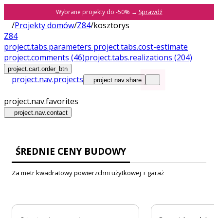
Wybrane projekty do -50% →
Sprawdź
/
Projekty domów
/
Z84
/
kosztorys
Z84
project.tabs.parameters
project.tabs.cost-estimate
project.comments
(46)
project.tabs.realizations
(204)
project.cart.order_btn
project.nav.projects
project.nav.share
project.nav.favorites
project.nav.contact
ŚREDNIE CENY BUDOWY
Za metr kwadratowy powierzchni użytkowej + garaż