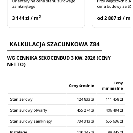
Orientacyjna cena stanu surowego
Przy większych bud
zamkniętego
cena budowy za SSZ
2
2
3 144 zł / m
od 2 807 zł / m
KALKULACJA SZACUNKOWA Z84
WG CENNIKA SEKOCENBUD 3 KW. 2026 (CENY
NETTO)
Ceny
Ceny średnie
minimalne
Stan zerowy
124 833
zł
111 458
zł
Stan surowy otwarty
455 274
zł
406 494
zł
Stan surowy zamknięty
734 313
zł
655 636
zł
Instalacje
110 147
zł
98 345
zł