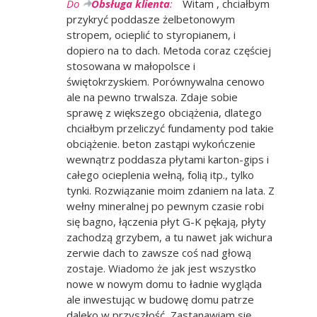
Do
Obsługa klienta
:
Witam , chciałbym
przykryć poddasze żelbetonowym
stropem, ocieplić to styropianem, i
dopiero na to dach. Metoda coraz częściej
stosowana w małopolsce i
świętokrzyskiem. Porównywalna cenowo
ale na pewno trwalsza. Zdaje sobie
sprawę z większego obciążenia, dlatego
chciałbym przeliczyć fundamenty pod takie
obciążenie. beton zastąpi wykończenie
wewnątrz poddasza płytami karton-gips i
całego ocieplenia wełną, folią itp., tylko
tynki. Rozwiązanie moim zdaniem na lata. Z
wełny mineralnej po pewnym czasie robi
się bagno, łączenia płyt G-K pękają, płyty
zachodzą grzybem, a tu nawet jak wichura
zerwie dach to zawsze coś nad głową
zostaje. Wiadomo że jak jest wszystko
nowe w nowym domu to ładnie wygląda
ale inwestując w budowę domu patrze
daleko w przyszłość, Zastanawiam się