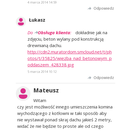
4 marca 2014 14:59
Odpowiedz
Łukasz
Do
Obsługa klienta
:
dokładnie jak na
zdjęciu, beton wylany pod konstrukcją
drewnianą dachu.
http://cdn2.muratordom.smcloud.net/t/ph
otos/t/35825/wiezba_nad_betonowym_p
oddaszem_428338.jpg
5 marca 2014 10:12
Odpowiedz
Mateusz
Witam
czy jest możliwość innego umieszczenia komina
wychodzącego z kotłowni w taki sposób aby
nie wystawał ponad skraj dachu jakieś 2 metry,
widać że nie będzie to proste ale od czego