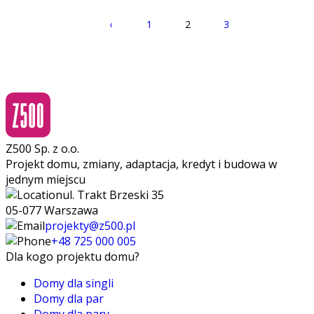
‹
1
2
3
Z500 Sp. z o.o.
Projekt domu, zmiany, adaptacja, kredyt i budowa w
jednym miejscu
ul. Trakt Brzeski 35
05-077 Warszawa
projekty@z500.pl
+48 725 000 005
Dla kogo projektu domu?
Domy dla singli
Domy dla par