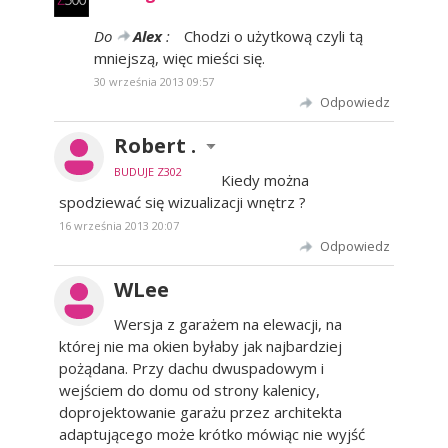
Do
Alex
:
Chodzi o użytkową czyli tą
mniejszą, więc mieści się.
30 września 2013 09:57
Odpowiedz
Robert .
BUDUJE Z302
Kiedy można
spodziewać się wizualizacji wnętrz ?
16 września 2013 20:07
Odpowiedz
WLee
Wersja z garażem na elewacji, na
której nie ma okien byłaby jak najbardziej
pożądana. Przy dachu dwuspadowym i
wejściem do domu od strony kalenicy,
doprojektowanie garażu przez architekta
adaptującego może krótko mówiąc nie wyjść