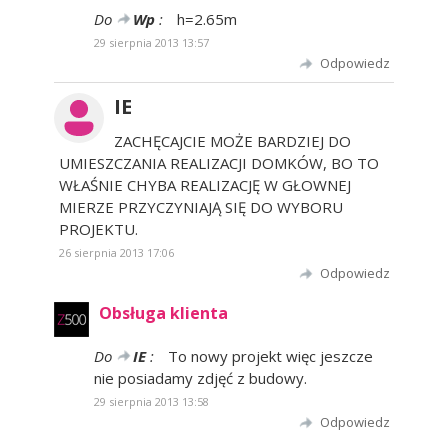
Do
Wp
:
h=2.65m
29 sierpnia 2013 13:57
Odpowiedz
IE
ZACHĘCAJCIE MOŻE BARDZIEJ DO
UMIESZCZANIA REALIZACJI DOMKÓW, BO TO
WŁAŚNIE CHYBA REALIZACJĘ W GŁOWNEJ
MIERZE PRZYCZYNIAJĄ SIĘ DO WYBORU
PROJEKTU.
26 sierpnia 2013 17:06
Odpowiedz
Obsługa klienta
Do
IE
:
To nowy projekt więc jeszcze
nie posiadamy zdjęć z budowy.
29 sierpnia 2013 13:58
Odpowiedz