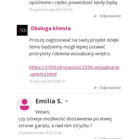
opóźnione i ciężko powiedzieć kiedy będą.
30 października 2013 09:32
Odpowiedz
Obsługa klienta
Proszę zagłosować na swój projekt dzięki
temu będziemy mogli lepiej ustawić
priorytety robienia wizualizacji wnętrz.
https://z500.pl/nowosci/2396,wizualizacje
-wnetrz.html
10 stycznia 2014 08:57
Odpowiedz
Emilia S.
Witam,
czy istnieje możliwość dostawienia po lewej
stronie garażu, a nad nim strychu ?
16 października 2013 21:43