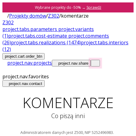
Wybrane projekty do -50% →
Sprawdź
/
Projekty domów
/
Z302
/
komentarze
Z302
project.tabs.parameters
project.variants
(1)
project.tabs.cost-estimate
project.comments
(26)
project.tabs.realizations
(1474)
project.tabs.interiors
(12)
project.cart.order_btn
project.nav.projects
project.nav.share
project.nav.favorites
project.nav.contact
KOMENTARZE
Co piszą inni
Administratorem danych jest Z500, NIP 5252496983.