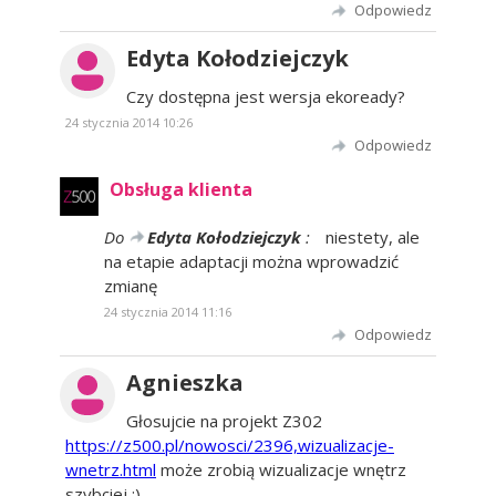
Odpowiedz
Edyta Kołodziejczyk
Czy dostępna jest wersja ekoready?
24 stycznia 2014 10:26
Odpowiedz
Obsługa klienta
Do
Edyta Kołodziejczyk
:
niestety, ale
na etapie adaptacji można wprowadzić
zmianę
24 stycznia 2014 11:16
Odpowiedz
Agnieszka
Głosujcie na projekt Z302
https://z500.pl/nowosci/2396,wizualizacje-
wnetrz.html
może zrobią wizualizacje wnętrz
szybciej :)