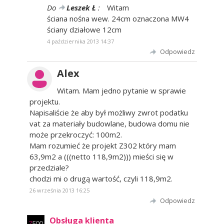
Do
Leszek Ł
:
Witam
ściana nośna wew. 24cm oznaczona MW4
ściany działowe 12cm
4 października 2013 14:37
Odpowiedz
Alex
Witam. Mam jedno pytanie w sprawie
projektu.
Napisaliście że aby był możliwy zwrot podatku
vat za materiały budowlane, budowa domu nie
może przekroczyć: 100m2.
Mam rozumieć że projekt Z302 który mam
63,9m2 a (((netto 118,9m2))) mieści się w
przedziale?
chodzi mi o drugą wartość, czyli 118,9m2.
26 września 2013 16:25
Odpowiedz
Obsługa klienta