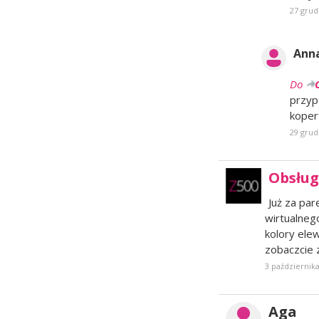
27 grud
Anna
Do
przyp
kope
29 grud
Obsług
Już za par
wirtualneg
kolory elew
zobaczcie 
3 października
Aga