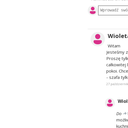
Wiolet
Witam
Jesteśmy 
Proszę tyl
całkowitej
pokoi. Chc
- szafa tyl
27 październik
Wiol
Do
możli
kuchn