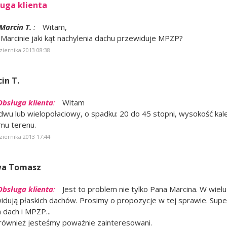
uga klienta
Marcin T.
:
Witam,
 Marcinie jaki kąt nachylenia dachu przewiduje MPZP?
ziernika 2013 08:38
in T.
Obsługa klienta
:
Witam
dwu lub wielopołaciowy, o spadku: 20 do 45 stopni, wysokość kal
mu terenu.
ziernika 2013 17:44
wa Tomasz
Obsługa klienta
:
Jest to problem nie tylko Pana Marcina. W wielu 
idują płaskich dachów. Prosimy o propozycje w tej sprawie. Super
 dach i MPZP...
również jesteśmy poważnie zainteresowani.