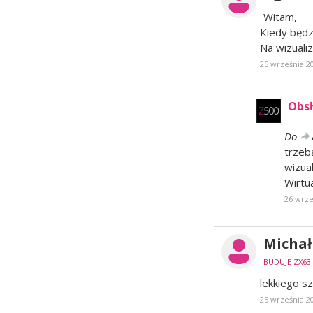
Witam,
Kiedy będz
Na wizuali
25 września 2
Obsł
Do
trzeb
wizual
Wirtu
26 wrze
Michał 
BUDUJE ZX63
lekkiego s
25 września 2