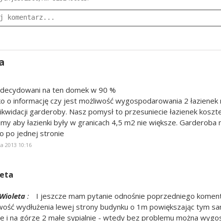
a
zdecydowani na ten domek w 90 %
ko o informację czy jest możliwość wygospodarowania 2 łazienek
 likwidacji garderoby. Nasz pomysł to przesuniecie łazienek kosz
emy aby łazienki były w granicach 4,5 m2 nie większe. Garderoba
ko po jednej stronie
a 2013 10:16
eta
Wioleta
:
I jeszcze mam pytanie odnośnie poprzedniego koment
wość wydłużenia lewej strony budynku o 1m powiększając tym sa
ie i na górze 2 małe sypialnie - wtedy bez problemu można wyg