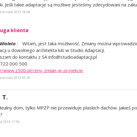
nki. Jeśli takie adaptacje są możliwe jesteśmy zdecydowani na zak
ziernika 2013 18:08
uga klienta
Wioleta
:
Witam, jest taka możliwość. Zmiany można wprowadzić
acji u dowolnego architekta lub w Studio Adaptacji.
szam do kontaktu z SA info@studioadaptacji.pl
 722 000 500
://www.z500.pl/ceny-zmian-w-projekcie
ziernika 2013 09:39
 T.
idealny dom, tylko MPZP nie przewiduje płaskich dachów. Jakieś 
a?
a 2013 17:50