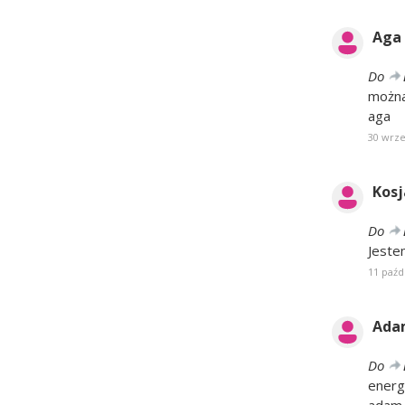
Aga
Do
można
aga
30 wrze
Kosj
Do
Jeste
11 paźd
Ada
Do
energ