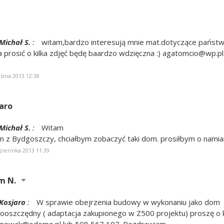
Michał S.
:
witam,bardzo interesują mnie mat.dotyczące państw
 prosić o kilka zdjęć będę baardzo wdzięczna :) agatomcio@wp.p
śnia 2013 12:38
aro
Michał S.
:
Witam
m z Bydgoszczy, chciałbym zobaczyć taki dom. prosiłbym o namiar
ziernika 2013 11:39
m N.
Kosjaro
:
W sprawie obejrzenia budowy w wykonaniu jako dom
ooszczędny ( adaptacja zakupionego w Z500 projektu) proszę o 