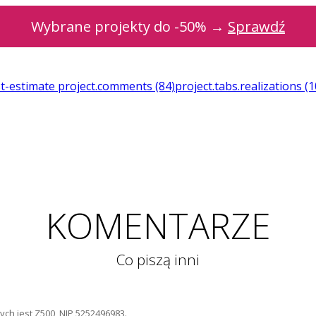
Wybrane projekty do -50% →
Sprawdź
st-estimate
project.comments
(84)
project.tabs.realizations
(1
KOMENTARZE
Co piszą inni
ch jest Z500, NIP 5252496983.