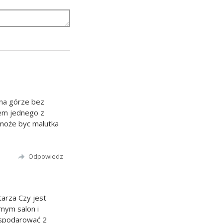
 na górze bez
tem jednego z
 może byc malutka
Odpowiedz
arza Czy jest
mym salon i
ospodarować 2