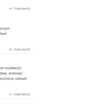
Odpowiedz
naszym
chem
Odpowiedz
zie możliwość
nia, zmieniać
 jesteście ciekawi
Odpowiedz