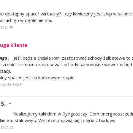
ie dostępny spacer wirtualny? I czy konieczny jest słup w saloni
zacjach go w ogóle nie ma.
013 23:18
uga klienta
Aga
:
Jeśli będzie chciała Pani zastosować schody żelbetowe to 
a zrobić ale można zastosować schody samonośne wówczas będzi
izacji.
alny spacer jest na końcowym etapie.
śnia 2013 08:34
S.
Realizujemy taki dom w Bydgoszczy. Dom energooszczędn
zkieletu stalowego. Wkrótce pojawią się zdjęcia z budowy
013 21:52