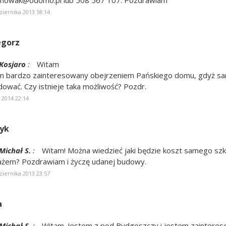
nowak@odomo.pl lub 508 567 107. Pozdrawiam
ziernika 2013 18:14
egorz
Kosjaro
:
Witam
m bardzo zainteresowany obejrzeniem Pańskiego domu, gdyż sa
ować. Czy istnieje taka możliwość? Pozdr.
 2014 22:14
yk
Michał S.
:
Witam! Można wiedzieć jaki będzie koszt samego szk
żem? Pozdrawiam i życzę udanej budowy.
ziernika 2013 23:57
a
Michał S.
:
Witam. Jestem z pod Bydgoszczy i jestem zaintere