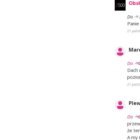
Obsł
Do
Panie
21 paźd
Marc
Do
Dach 
pozio
21 paźd
Ple
Do
przew
że ten
A my 