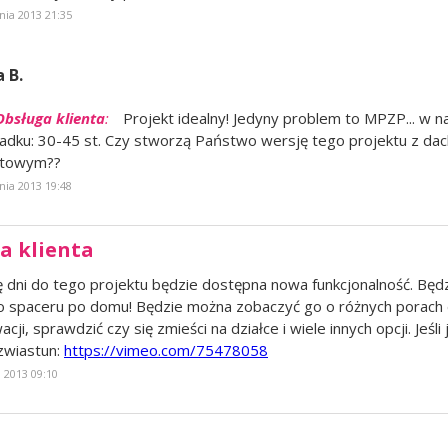
nia 2013 21:35
 B.
Obsługa klienta
:
Projekt idealny! Jedyny problem to MPZP... w 
adku: 30-45 st. Czy stworzą Państwo wersję tego projektu z da
rtowym??
nia 2013 19:48
a klienta
ę dni do tego projektu będzie dostępna nowa funkcjonalność. Będ
o spaceru po domu! Będzie można zobaczyć go o różnych porach d
acji, sprawdzić czy się zmieści na działce i wiele innych opcji. Jeśli
zwiastun:
https://vimeo.com/75478058
 2013 09:10