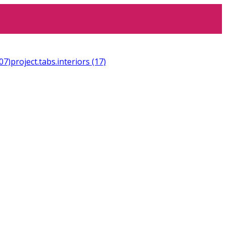
07)
project.tabs.interiors
(17)