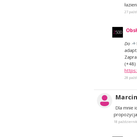
łazie
27 paźd
Obsł
Do
adapt
Zapra
(+48)
https
28 paźd
Marcin
Dla mnie 
propozycj
18 październik