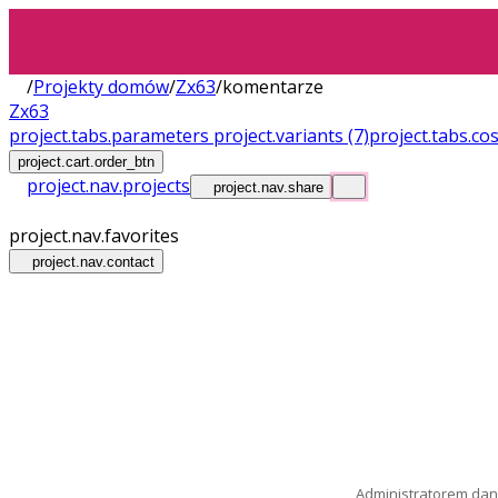
/
Projekty domów
/
Zx63
/
komentarze
Zx63
project.tabs.parameters
project.variants
(7)
project.tabs.co
project.cart.order_btn
project.nav.projects
project.nav.share
project.nav.favorites
project.nav.contact
Administratorem dany