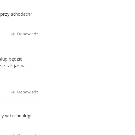
e przy schodach?
Odpowiedz
słup będzie
e tak jak na
Odpowiedz
y w technologi