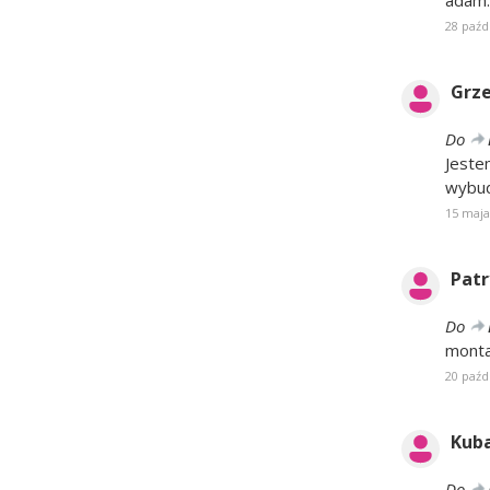
adam.
28 paźd
Grz
Do
Jeste
wybud
15 maja
Patr
Do
monta
20 paźd
Kub
Do