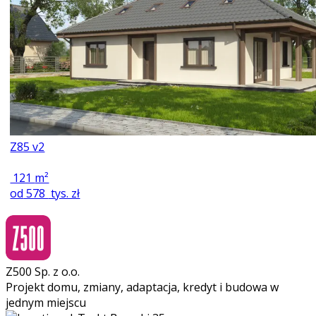
Z85 v2
121
m²
od
578
tys. zł
Z500 Sp. z o.o.
Projekt domu, zmiany, adaptacja, kredyt i budowa w
jednym miejscu