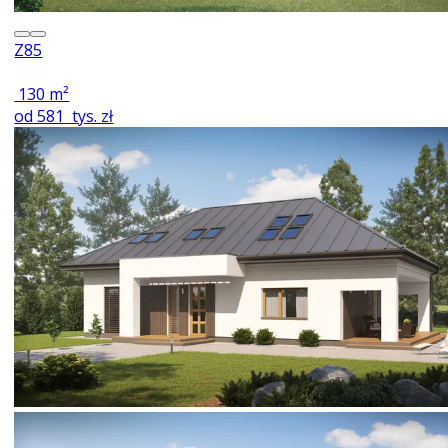
Z85
130
m²
od
581
tys. zł