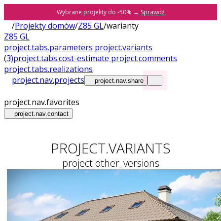
Wybrane projekty do -50% →
Sprawdź
/
Projekty domów
/
Z85 GL
/
warianty
Z85 GL
project.tabs.parameters
project.variants
(3)
project.tabs.cost-estimate
project.comments
project.tabs.realizations
project.nav.projects
project.nav.share
project.nav.favorites
project.nav.contact
PROJECT.VARIANTS
project.other_versions