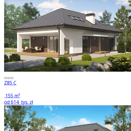
Z85 C
155
m²
od
614
tys. zł