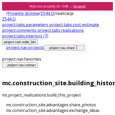
Wybrane projekty do -50% →
Sprawdź
/
Projekty domów
/
Z544 D
/
realizacje
Z544 D
project.tabs.parameters
project.tabs.cost-estimate
project.comments
project.tabs.realizations
project.tabs.interiors
(7)
project.cart.order_btn
project.nav.projects
project.nav.share
project.nav.favorites
project.nav.contact
mc.construction_site.building_histo
mc.project_realizations.build_this_project
mc.construction_site.advantages.share_photos
mc.construction_site.advantages.exchange_ideas