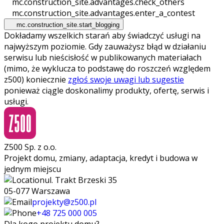
mc.construction_site.advantages.check_others
mc.construction_site.advantages.enter_a_contest
mc.construction_site.start_blogging
Dokładamy wszelkich starań aby świadczyć usługi na
najwyższym poziomie. Gdy zauważysz błąd w działaniu
serwisu lub nieścisłość w publikowanych materiałach
(mimo, że wyklucza to podstawę do roszczeń względem
z500) koniecznie
zgłoś swoje uwagi lub sugestie
ponieważ ciągle doskonalimy produkty, ofertę, serwis i
usługi.
Z500 Sp. z o.o.
Projekt domu, zmiany, adaptacja, kredyt i budowa w
jednym miejscu
ul. Trakt Brzeski 35
05-077 Warszawa
projekty@z500.pl
+48 725 000 005
Dla kogo projektu domu?