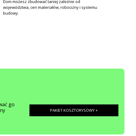
Dom możesz zbudować taniej zależnie od
województwa, cen materiałów, robocizny i systemu
budowy.
ować go
lny
PAKIET KOSZTORYSOWY +