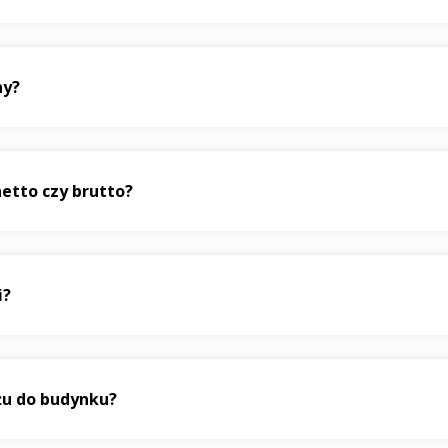
ny?
etto czy brutto?
i?
żu do budynku?