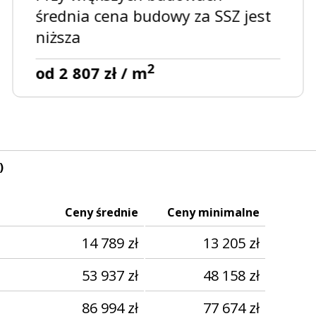
średnia cena budowy za SSZ jest
niższa
2
od 2 807 zł / m
)
Ceny średnie
Ceny minimalne
14 789
zł
13 205
zł
53 937
zł
48 158
zł
86 994
zł
77 674
zł