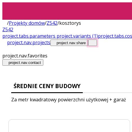
/
Projekty domów
/
Z542
/
kosztorys
Z542
project.tabs.parameters
project.variants
(1)
project.tabs.co
project.nav.projects
project.nav.share
project.nav.favorites
project.nav.contact
ŚREDNIE CENY BUDOWY
Za metr kwadratowy powierzchni użytkowej + garaż