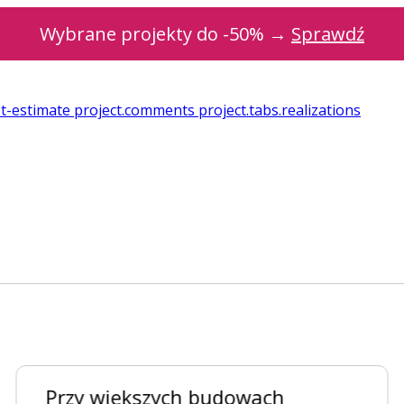
Wybrane projekty do -50% →
Sprawdź
st-estimate
project.comments
project.tabs.realizations
Przy większych budowach