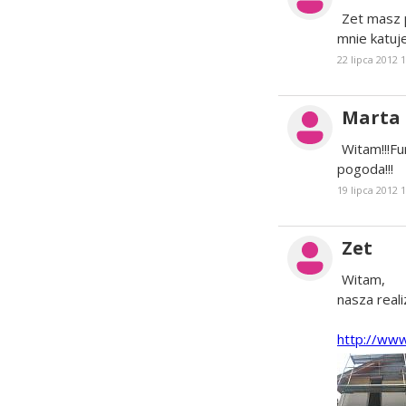
Zet masz 
mnie katuj
22 lipca 2012 
Marta
Witam!!!F
pogoda!!!
19 lipca 2012 
Zet
Witam,
nasza real
http://www