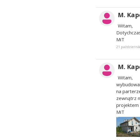
M. Kap
Witam,
Dotychczas
MiT
21 październik
M. Kap
Witam,
wybudowali
na parterz
zewnątrz n
projektem 
MiT