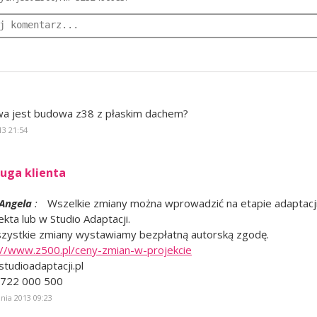
a
wa jest budowa z38 z płaskim dachem?
13 21:54
uga klienta
Angela
:
Wszelkie zmiany można wprowadzić na etapie adaptacj
ekta lub w Studio Adaptacji.
zystkie zmiany wystawiamy bezpłatną autorską zgodę.
://www.z500.pl/ceny-zmian-w-projekcie
studioadaptacji.pl
 722 000 500
znia 2013 09:23