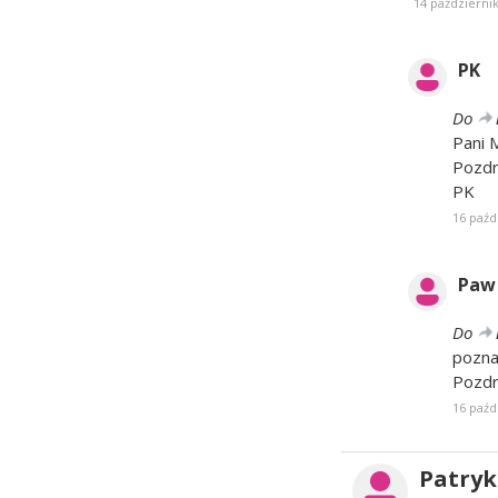
14 październik
PK
Do
Pani 
Pozd
PK
16 paźd
Paw
Do
poznał
Pozd
16 paźd
Patryk