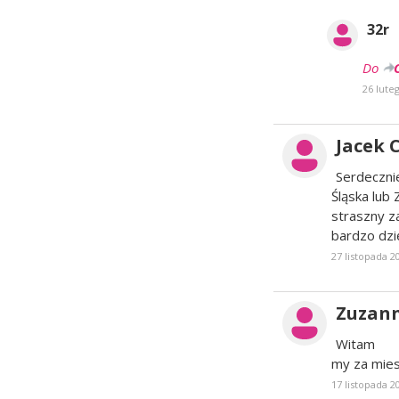
32r
Do
26 lute
Jacek 
Serdeczni
Śląska lub
straszny z
bardzo dzi
27 listopada 2
Zuzann
Witam
my za mie
17 listopada 2