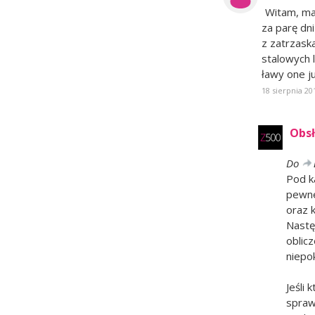
Witam, ma
za parę dn
z zatrzaska
stalowych 
ławy one j
18 sierpnia 20
Obsł
Do
Pod k
pewne
oraz k
Nastę
oblic
niepo
Jeśli
spraw