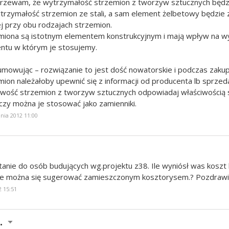
rzewam, że wytrzymałość strzemion z tworzyw sztucznych będzi
ytrzymałość strzemion ze stali, a sam element żelbetowy będzie
ej przy obu rodzajach strzemion.
miona są istotnym elementem konstrukcyjnym i mają wpływ na w
ntu w którym je stosujemy.
mowując – rozwiązanie to jest dość nowatorskie i podczas zakup
mion należałoby upewnić się z informacji od producenta lb sprze
iwość strzemion z tworzyw sztucznych odpowiadaj właściwością 
i czy można je stosować jako zamienniki.
pnia 2012 11:00
tanie do osób budujących wg.projektu z38. Ile wyniósł was kosz
ile można się sugerować zamieszczonym kosztorysem.? Pozdraw
2 15:51
.