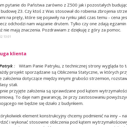
m pytanie do Państwa zarówno z Z500 jak i pozostałych budują
i budowę Z3. Czy ktoś z Was stosował do robienia zbrojenia strz
mi na pręty, które się pojawiły na rynku jakiś czas temu - cena j
lecz odchodzi nam wiązanie drutem. Tylko czy one zdają egzamin
uż nie mają znaczenia. Pozdrawiam z dziękuję z góry za pomoc.
12 13:01
uga klienta
Patryk
:
Witam Panie Patryku, z technicznej strony wygląda to t
ażdy projekt sporządzane są Obliczenia Statyczne, w których prz
 założenia dotyczące między innymi grubości strzemion, rozsta
lasy stali.
pnie przyjęte założenia są sprawdzane pod kątem wytrzymało
zeniową. To daje nam gwarancję, że przy zastosowaniu powyższyc
kojącego nie będzie się działo z budynkiem.
 którykolwiek element konstrukcyjny chcemy podmienić na inny – na
dzić i wykonać stosowne obliczenia pod kątem wytrzymałościow