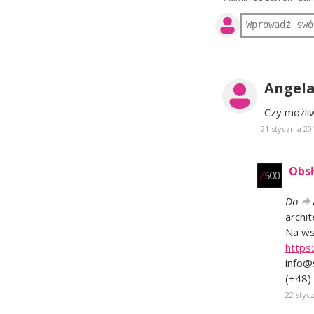
Angel
Czy możli
21 stycznia 20
Obsł
Do
archit
Na ws
https
info@
(+48)
22 styc