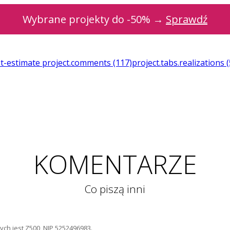
Wybrane projekty do -50% →
Sprawdź
st-estimate
project.comments
(117)
project.tabs.realizations
(
KOMENTARZE
Co piszą inni
ch jest Z500, NIP 5252496983.