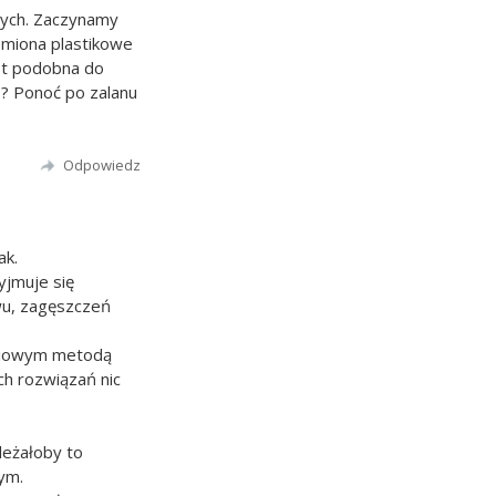
cych. Zaczynamy
emiona plastikowe
est podobna do
 ? Ponoć po zalanu
Odpowiedz
ak.
yjmuje się
wu, zagęszczeń
ściowym metodą
h rozwiązań nic
leżałoby to
ym.