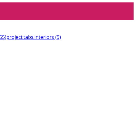
55)
project.tabs.interiors
(9)