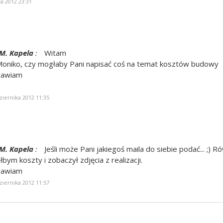
a 2012 23:31
M. Kapela
:
Witam
Moniko, czy mogłaby Pani napisać coś na temat kosztów budowy
rawiam
ziernika 2012 11:35
M. Kapela
:
Jeśli może Pani jakiegoś maila do siebie podać... ;) R
bym koszty i zobaczył zdjęcia z realizacji.
rawiam
ziernika 2012 11:57