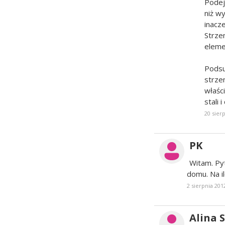
Podej
niż w
inacz
Strze
eleme
Podsu
strze
właśc
stali 
20 sier
PK
Witam. Py
domu. Na 
2 sierpnia 201
Alina S