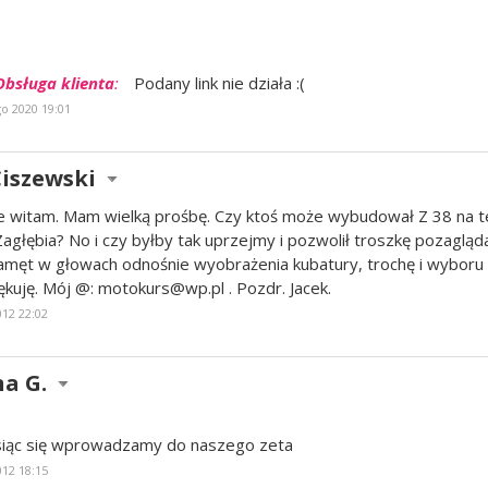
Obsługa klienta
:
Podany link nie działa :(
go 2020 19:01
Ciszewski
e witam. Mam wielką prośbę. Czy ktoś może wybudował Z 38 na 
 Zagłębia? No i czy byłby tak uprzejmy i pozwolił troszkę pozagl
amęt w głowach odnośnie wyobrażenia kubatury, trochę i wyboru t
ękuję. Mój @: motokurs@wp.pl . Pozdr. Jacek.
012 22:02
a G.
siąc się wprowadzamy do naszego zeta
012 18:15