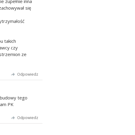
e zupełnie inna
 zachowywał się
ytrzymałość
u takich
dawcy czy
strzemion ze
Odpowiedz
t budowy tego
iam PK
Odpowiedz