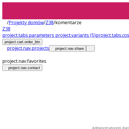
/
Projekty domów
/
Z38
/
komentarze
Z38
project.tabs.parameters
project.variants
(5)
project.tabs.co
project.cart.order_btn
project.nav.projects
project.nav.share
project.nav.favorites
project.nav.contact
Administratorem dany