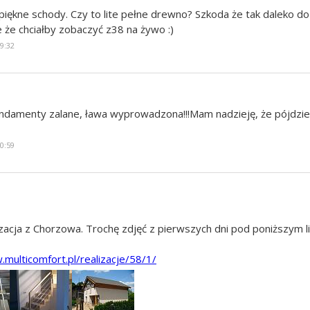
piękne schody. Czy to lite pełne drewno? Szkoda że tak daleko do
e że chciałby zobaczyć z38 na żywo :)
19:32
undamenty zalane, ława wyprowadzona!!!Mam nadzieję, że pójdzie s
10:59
izacja z Chorzowa. Trochę zdjęć z pierwszych dni pod poniższym l
.multicomfort.pl/realizacje/58/1/