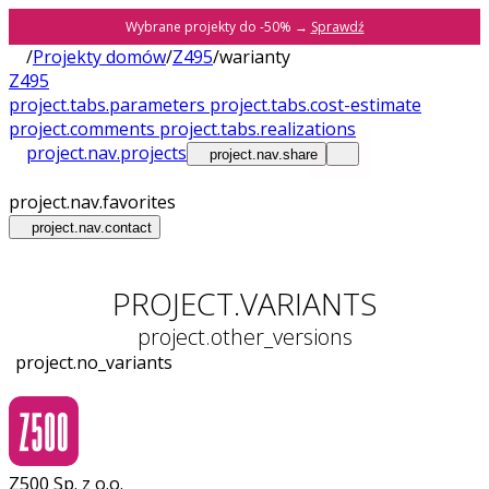
Wybrane projekty do -50% →
Sprawdź
/
Projekty domów
/
Z495
/
warianty
Z495
project.tabs.parameters
project.tabs.cost-estimate
project.comments
project.tabs.realizations
project.nav.projects
project.nav.share
project.nav.favorites
project.nav.contact
PROJECT.VARIANTS
project.other_versions
project.no_variants
Z500 Sp. z o.o.