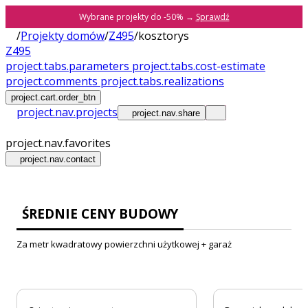
Wybrane projekty do -50% →
Sprawdź
/
Projekty domów
/
Z495
/
kosztorys
Z495
project.tabs.parameters
project.tabs.cost-estimate
project.comments
project.tabs.realizations
project.cart.order_btn
project.nav.projects
project.nav.share
project.nav.favorites
project.nav.contact
ŚREDNIE CENY BUDOWY
Za metr kwadratowy powierzchni użytkowej + garaż