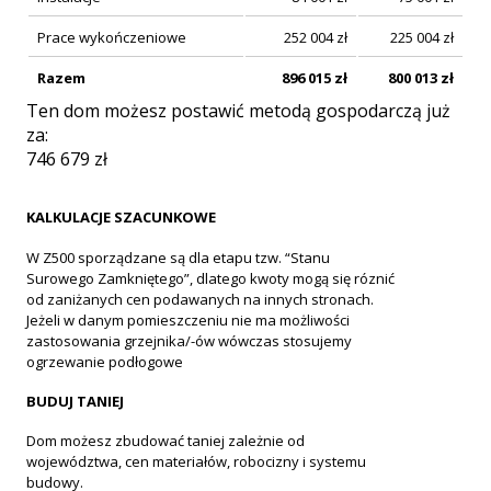
Prace wykończeniowe
252 004
zł
225 004
zł
Razem
896 015
zł
800 013
zł
Ten dom możesz postawić metodą gospodarczą już
za:
746 679
zł
KALKULACJE SZACUNKOWE
W Z500 sporządzane są dla etapu tzw. “Stanu
Surowego Zamkniętego”, dlatego kwoty mogą się róznić
od zaniżanych cen podawanych na innych stronach.
Jeżeli w danym pomieszczeniu nie ma możliwości
zastosowania grzejnika/-ów wówczas stosujemy
ogrzewanie podłogowe
BUDUJ TANIEJ
Dom możesz zbudować taniej zależnie od
województwa, cen materiałów, robocizny i systemu
budowy.