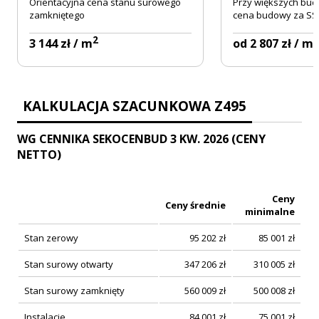
Orientacyjna cena stanu surowego
Przy większych bud
zamkniętego
cena budowy za SSZ
2
2
3 144 zł / m
od 2 807 zł / m
KALKULACJA SZACUNKOWA Z495
WG CENNIKA SEKOCENBUD 3 KW. 2026 (CENY
NETTO)
Ceny
Ceny średnie
minimalne
Stan zerowy
95 202
zł
85 001
zł
Stan surowy otwarty
347 206
zł
310 005
zł
Stan surowy zamknięty
560 009
zł
500 008
zł
Instalacje
84 001
zł
75 001
zł