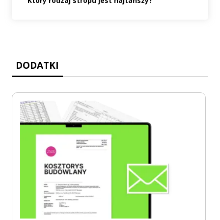
Który rodzaj stropu jest najtańszy?
DODATKI