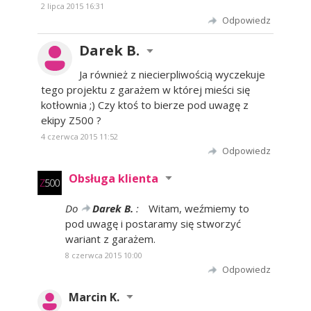
2 lipca 2015 16:31
Odpowiedz
Darek B.
Ja również z niecierpliwością wyczekuje
tego projektu z garażem w której mieści się
kotłownia ;) Czy ktoś to bierze pod uwagę z
ekipy Z500 ?
4 czerwca 2015 11:52
Odpowiedz
Obsługa klienta
Do
Darek B.
:
Witam, weźmiemy to
pod uwagę i postaramy się stworzyć
wariant z garażem.
8 czerwca 2015 10:00
Odpowiedz
Marcin K.