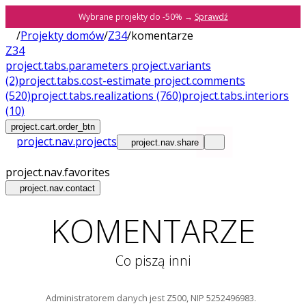
Wybrane projekty do -50% →
Sprawdź
/
Projekty domów
/
Z34
/
komentarze
Z34
project.tabs.parameters
project.variants
(2)
project.tabs.cost-estimate
project.comments
(520)
project.tabs.realizations
(760)
project.tabs.interiors
(10)
project.cart.order_btn
project.nav.projects
project.nav.share
project.nav.favorites
project.nav.contact
KOMENTARZE
Co piszą inni
Administratorem danych jest Z500, NIP 5252496983.