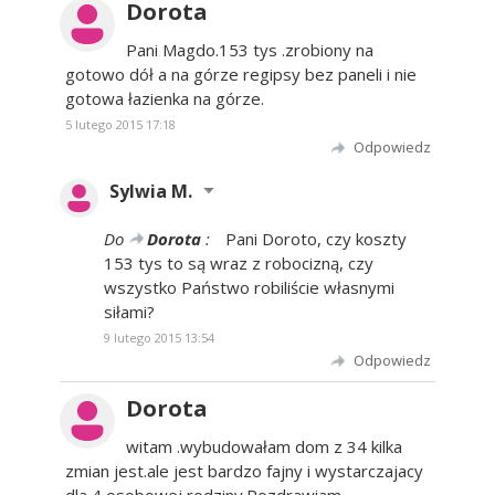
Dorota
Pani Magdo.153 tys .zrobiony na
gotowo dół a na górze regipsy bez paneli i nie
gotowa łazienka na górze.
5 lutego 2015 17:18
Odpowiedz
Sylwia M.
Do
Dorota
:
Pani Doroto, czy koszty
153 tys to są wraz z robocizną, czy
wszystko Państwo robiliście własnymi
siłami?
9 lutego 2015 13:54
Odpowiedz
Dorota
witam .wybudowałam dom z 34 kilka
zmian jest.ale jest bardzo fajny i wystarczajacy