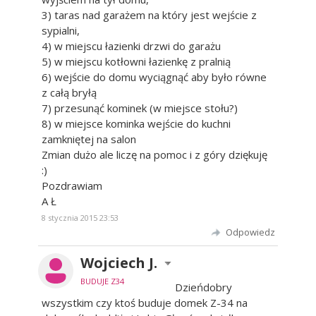
3) taras nad garażem na który jest wejście z
sypialni,
4) w miejscu łazienki drzwi do garażu
5) w miejscu kotłowni łazienkę z pralnią
6) wejście do domu wyciągnąć aby było równe
z całą bryłą
7) przesunąć kominek (w miejsce stołu?)
8) w miejsce kominka wejście do kuchni
zamkniętej na salon
Zmian dużo ale liczę na pomoc i z góry dziękuję
:)
Pozdrawiam
A Ł
8 stycznia 2015 23:53
Odpowiedz
Wojciech J.
BUDUJE Z34
Dzieńdobry
wszystkim czy ktoś buduje domek Z-34 na