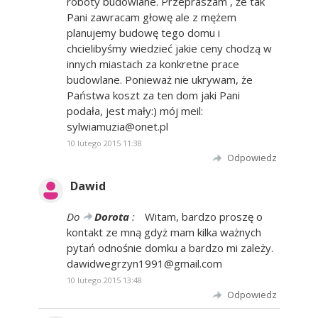
roboty budowlane. Przepraszam , że tak
Pani zawracam głowę ale z mężem
planujemy budowę tego domu i
chcielibyśmy wiedzieć jakie ceny chodzą w
innych miastach za konkretne prace
budowlane. Ponieważ nie ukrywam, że
Państwa koszt za ten dom jaki Pani
podała, jest mały:) mój meil:
sylwiamuzia@onet.pl
10 lutego 2015 11:38
Odpowiedz
Dawid
Do
Dorota
:
Witam, bardzo proszę o
kontakt ze mną gdyż mam kilka ważnych
pytań odnośnie domku a bardzo mi zależy.
dawidwegrzyn1991@gmail.com
10 lutego 2015 13:48
Odpowiedz