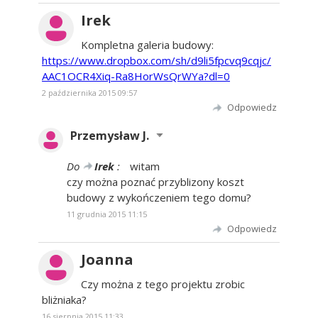
Irek
Kompletna galeria budowy:
https://www.dropbox.com/sh/d9li5fpcvq9cqjc/
AAC1OCR4Xiq-Ra8HorWsQrWYa?dl=0
2 października 2015 09:57
Odpowiedz
Przemysław J.
Do
Irek
:
witam
czy można poznać przyblizony koszt
budowy z wykończeniem tego domu?
11 grudnia 2015 11:15
Odpowiedz
Joanna
Czy można z tego projektu zrobic
bliżniaka?
16 sierpnia 2015 11:33