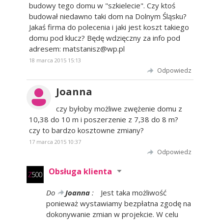
budowy tego domu w "szkielecie". Czy ktoś
budował niedawno taki dom na Dolnym Śląsku?
Jakaś firma do polecenia i jaki jest koszt takiego
domu pod klucz? Będę wdzięczny za info pod
adresem: matstanisz@wp.pl
18 marca 2015 15:13
Odpowiedz
Joanna
czy byłoby możliwe zwężenie domu z
10,38 do 10 m i poszerzenie z 7,38 do 8 m?
czy to bardzo kosztowne zmiany?
17 marca 2015 10:37
Odpowiedz
Obsługa klienta
Do
Joanna
:
Jest taka możliwość
ponieważ wystawiamy bezpłatna zgodę na
dokonywanie zmian w projekcie. W celu