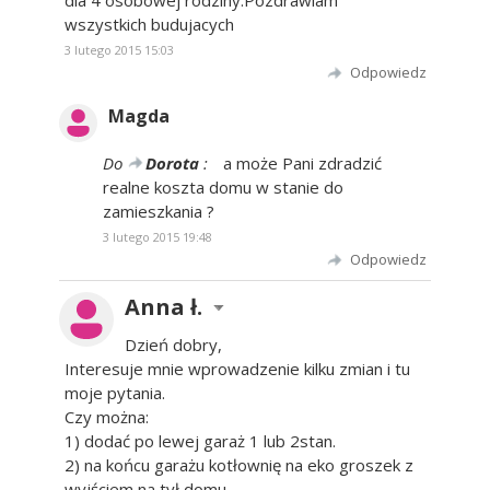
dla 4 osobowej rodziny.Pozdrawiam
wszystkich budujacych
3 lutego 2015 15:03
Odpowiedz
Magda
Do
Dorota
:
a może Pani zdradzić
realne koszta domu w stanie do
zamieszkania ?
3 lutego 2015 19:48
Odpowiedz
Anna ł.
Dzień dobry,
Interesuje mnie wprowadzenie kilku zmian i tu
moje pytania.
Czy można:
1) dodać po lewej garaż 1 lub 2stan.
2) na końcu garażu kotłownię na eko groszek z
wyjściem na tył domu,