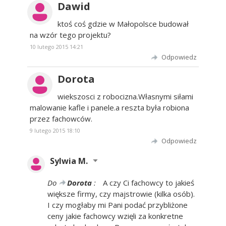
Dawid
ktoś coś gdzie w Małopolsce budował
na wzór tego projektu?
10 lutego 2015 14:21
Odpowiedz
Dorota
wiekszosci z robocizna.Własnymi siłami
malowanie kafle i panele.a reszta była robiona
przez fachowców.
9 lutego 2015 18:10
Odpowiedz
Sylwia M.
Do
Dorota
:
A czy Ci fachowcy to jakieś
większe firmy, czy majstrowie (kilka osób).
I czy mogłaby mi Pani podać przybliżone
ceny jakie fachowcy wzięli za konkretne