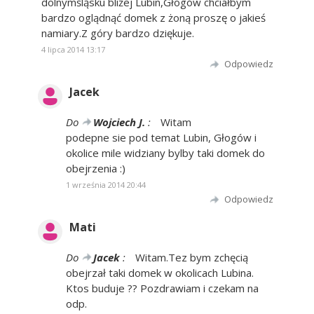
dolnymśląsku bliżej Lubin,Głogów chciałbym
bardzo oglądnąć domek z żoną proszę o jakieś
namiary.Z góry bardzo dziękuje.
4 lipca 2014 13:17
Odpowiedz
Jacek
Do
Wojciech J.
:
Witam
podepne sie pod temat Lubin, Głogów i
okolice mile widziany bylby taki domek do
obejrzenia :)
1 września 2014 20:44
Odpowiedz
Mati
Do
Jacek
:
Witam.Tez bym zchęcią
obejrzał taki domek w okolicach Lubina.
Ktos buduje ?? Pozdrawiam i czekam na
odp.