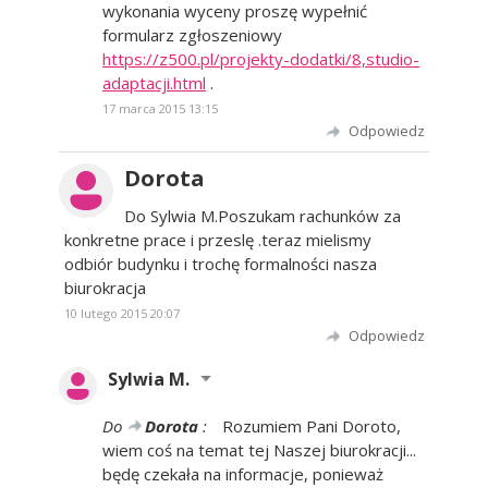
wykonania wyceny proszę wypełnić
formularz zgłoszeniowy
https://z500.pl/projekty-dodatki/8,studio-
adaptacji.html
.
17 marca 2015 13:15
Odpowiedz
Dorota
Do Sylwia M.Poszukam rachunków za
konkretne prace i przeslę .teraz mielismy
odbiór budynku i trochę formalności nasza
biurokracja
10 lutego 2015 20:07
Odpowiedz
Sylwia M.
Do
Dorota
:
Rozumiem Pani Doroto,
wiem coś na temat tej Naszej biurokracji...
będę czekała na informacje, ponieważ