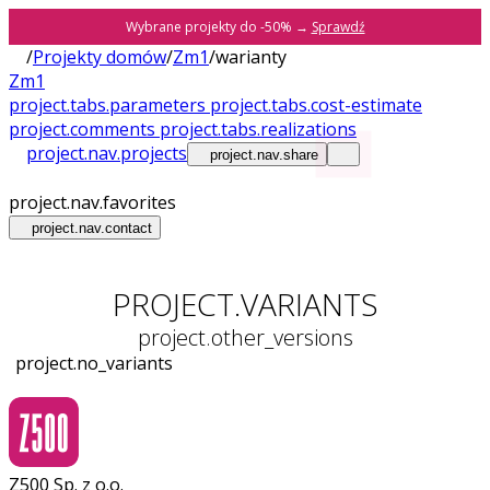
Wybrane projekty do -50% →
Sprawdź
/
Projekty domów
/
Zm1
/
warianty
Zm1
project.tabs.parameters
project.tabs.cost-estimate
project.comments
project.tabs.realizations
project.nav.projects
project.nav.share
project.nav.favorites
project.nav.contact
PROJECT.VARIANTS
project.other_versions
project.no_variants
Z500 Sp. z o.o.