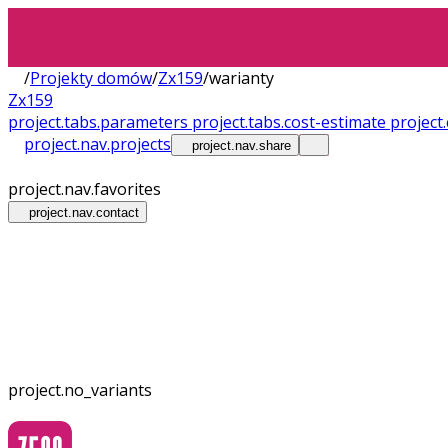
/
Projekty domów
/
Zx159
/
warianty
Zx159
project.tabs.parameters
project.tabs.cost-estimate
projec
project.nav.projects
project.nav.share
project.nav.favorites
project.nav.contact
project.no_variants