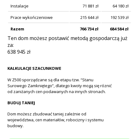
Instalacje
71 881
zł
64 180
zł
Prace wykończeniowe
215 644
zł
192 539
zł
Razem
766 734
zł
684 584
zł
Ten dom możesz postawić metodą gospodarczą już
za:
638 945
zł
KALKULACJE SZACUNKOWE
W Z500 sporządzane są dla etapu tzw. “Stanu
Surowego Zamkniętego”, dlatego kwoty mogą się róznić
od zaniżanych cen podawanych na innych stronach.
BUDUJ TANIEJ
Dom możesz zbudować taniej zależnie od
województwa, cen materiałów, robocizny i systemu
budowy.