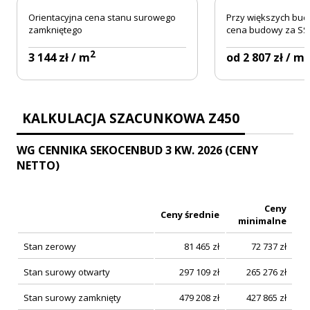
Orientacyjna cena stanu surowego
Przy większych bud
zamkniętego
cena budowy za SSZ
2
2
3 144 zł / m
od 2 807 zł / m
KALKULACJA SZACUNKOWA Z450
WG CENNIKA SEKOCENBUD 3 KW. 2026 (CENY
NETTO)
Ceny
Ceny średnie
minimalne
Stan zerowy
81 465
zł
72 737
zł
Stan surowy otwarty
297 109
zł
265 276
zł
Stan surowy zamknięty
479 208
zł
427 865
zł