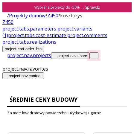
Wybrane projekty do -50% →
Sprawdź
/
Projekty domów
/
Z450
/
kosztorys
Z450
project.tabs.parameters
project.variants
(1)
project.tabs.cost-estimate
project.comments
project.tabs.realizations
project.cart.order_btn
project.nav.projects
project.nav.share
project.nav.favorites
project.nav.contact
ŚREDNIE CENY BUDOWY
Za metr kwadratowy powierzchni użytkowej + garaż