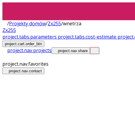
/
Projekty domów
/
Zx255
/
wnetrza
Zx255
project.tabs.parameters
project.tabs.cost-estimate
projec
project.cart.order_btn
project.nav.projects
project.nav.share
project.nav.favorites
project.nav.contact