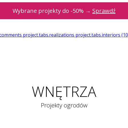
Wybrane projekty do -50% →
Sprawdź
t.comments
project.tabs.realizations
project.tabs.interiors
(10
WNĘTRZA
Projekty ogrodów