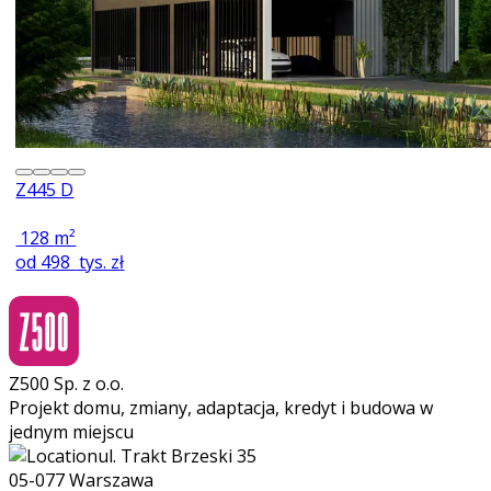
Z445 D
128
m²
od
498
tys. zł
Z500 Sp. z o.o.
Projekt domu, zmiany, adaptacja, kredyt i budowa w
jednym miejscu
ul. Trakt Brzeski 35
05-077 Warszawa