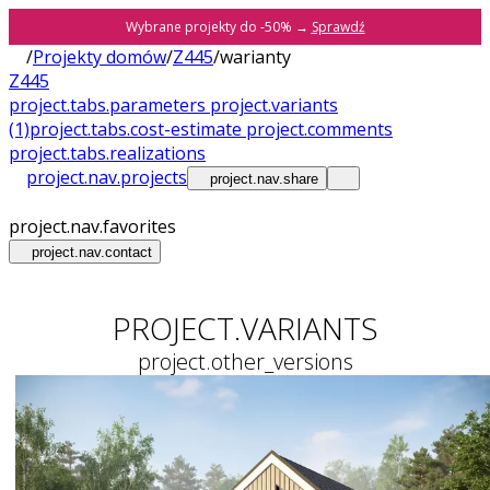
Wybrane projekty do -50% →
Sprawdź
/
Projekty domów
/
Z445
/
warianty
Z445
project.tabs.parameters
project.variants
(1)
project.tabs.cost-estimate
project.comments
project.tabs.realizations
project.nav.projects
project.nav.share
project.nav.favorites
project.nav.contact
PROJECT.VARIANTS
project.other_versions