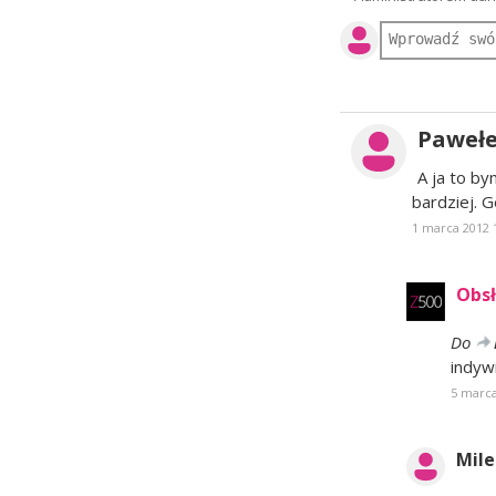
Paweł
A ja to by
bardziej. 
1 marca 2012 
Obsł
Do
indyw
5 marca
Mil