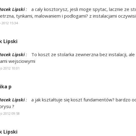
Jacek Lipski
:
a caly kosztorysz, jesli moge spytac, lacznie ze st
trzna, tynkami, malowaniem i podlogami? z instalacjami oczywisic
o 2012 15:34
k Lipski
Jacek Lipski
:
To koszt ze stolarka zewnerzna bez instalacji, ale 
ami wejsciowymi
go 2012 10:01
ika p
Jacek Lipski
:
a jak kształtuje się koszt fundamentów? bardzo o
orysu ?
go 2012 09:58
k Lipski