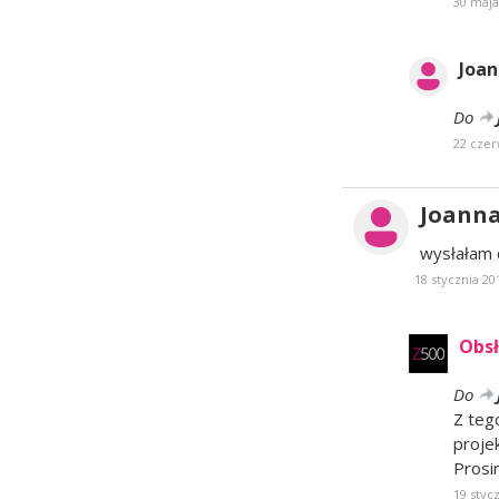
30 maja
Joa
Do
22 czer
Joann
wysłałam 
18 stycznia 20
Obsł
Do
Z teg
proje
Prosi
19 styc