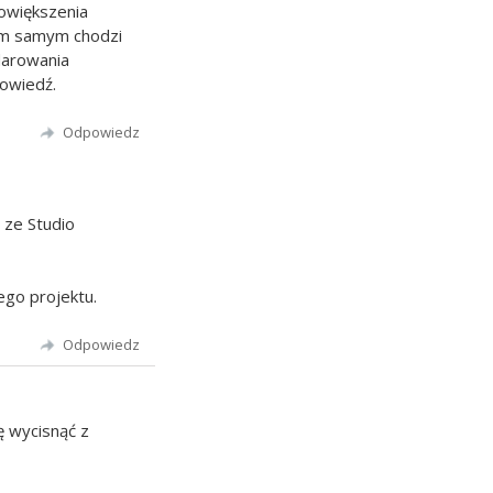
owiększenia
ym samym chodzi
darowania
powiedź.
Odpowiedz
 ze Studio
go projektu.
Odpowiedz
ę wycisnąć z