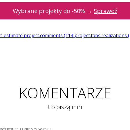
Wybrane projekty do -50% →
Sprawdź
st-estimate
project.comments
(114)
project.tabs.realizations
KOMENTARZE
Co piszą inni
ch jest Z500, NIP 5252496983.