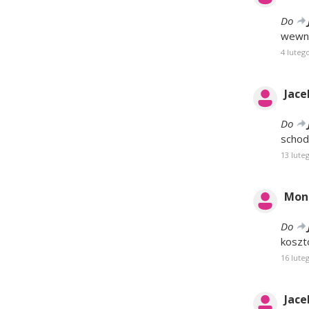
Do
wewne
4 luteg
Jace
Do
schod
13 lute
Mon
Do
koszt
16 lute
Jace