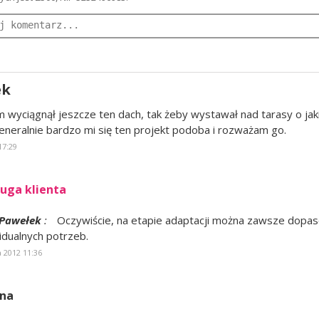
ek
m wyciągnął jeszcze ten dach, tak żeby wystawał nad tarasy o ja
Generalnie bardzo mi się ten projekt podoba i rozważam go.
17:29
uga klienta
Pawełek
:
Oczywiście, na etapie adaptacji można zawsze dopas
idualnych potrzeb.
 2012 11:36
ena