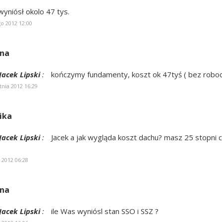
wyniósł okolo 47 tys.
go 2012 12:00
nna
Jacek Lipski
:
kończymy fundamenty, koszt ok 47tyś ( bez roboc
tnia 2012 16:29
ika
Jacek Lipski
:
Jacek a jak wygląda koszt dachu? masz 25 stopni c
 2012 06:28
nna
Jacek Lipski
:
ile Was wyniósl stan SSO i SSZ ?