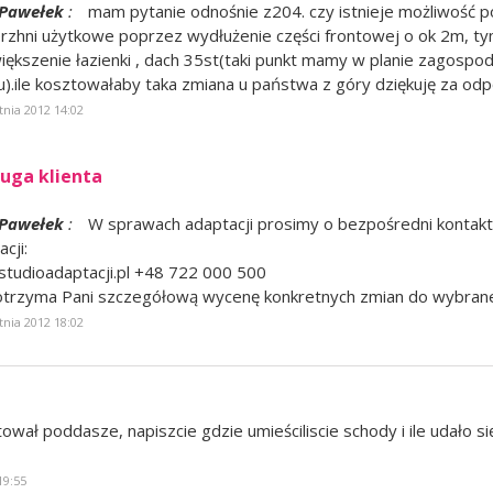
Pawełek
:
mam pytanie odnośnie z204. czy istnieje możliwość p
rzhni użytkowe poprzez wydłużenie części frontowej o ok 2m, t
iększenie łazienki , dach 35st(taki punkt mamy w planie zagospo
u).ile kosztowałaby taka zmiana u państwa z góry dziękuję za od
tnia 2012 14:02
uga klienta
Pawełek
:
W sprawach adaptacji prosimy o bezpośredni kontakt
cji:
studioadaptacji.pl +48 722 000 500
trzyma Pani szczegółową wycenę konkretnych zmian do wybrane
tnia 2012 18:02
t
ował poddasze, napiszcie gdzie umieściliscie schody i ile udało si
19:55