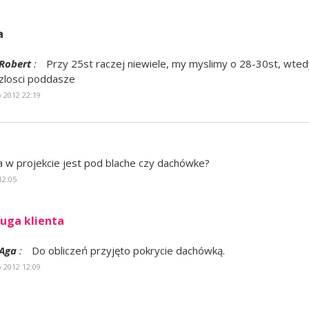
a
Robert
:
Przy 25st raczej niewiele, my myslimy o 28-30st, wte
zlosci poddasze
o 2012 22:19
a w projekcie jest pod blache czy dachówke?
12:05
uga klienta
Aga
:
Do obliczeń przyjęto pokrycie dachówką.
o 2012 12:09