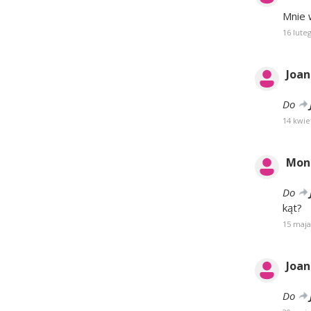
Mnie 
16 lute
Joa
Do
14 kwie
Mon
Do
kąt?
15 maja
Joa
Do