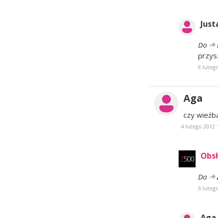
Just
Do
przys
8 luteg
Aga
czy wieżb
4 lutego 2012 
Obsł
Do
6 luteg
Aga