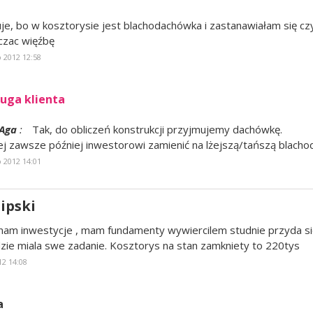
uje, bo w kosztorysie jest blachodachówka i zastanawiałam się cz
iczac więźbę
o 2012 12:58
uga klienta
Aga
:
Tak, do obliczeń konstrukcji przyjmujemy dachówkę.
ej zawsze później inwestorowi zamienić na lżejszą/tańszą blach
o 2012 14:01
Lipski
am inwestycje , mam fundamenty wywiercilem studnie przyda sie
ie miala swe zadanie. Kosztorys na stan zamkniety to 220tys
12 14:08
a