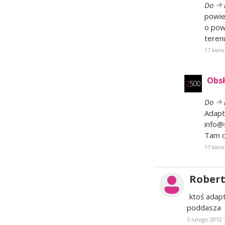
Do
powie
o pow
teren
17 kwie
Obsł
Do
Adapta
info@
Tam o
17 kwie
Rober
ktoś adapt
poddasza
5 lutego 2012 