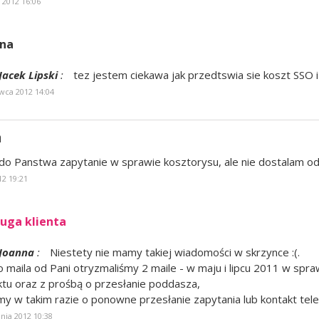
 2012 16:06
nna
Jacek Lipski
:
tez jestem ciekawa jak przedtswia sie koszt SSO i
wca 2012 14:04
a
do Panstwa zapytanie w sprawie kosztorysu, ale nie dostalam o
12 19:21
uga klienta
Joanna
:
Niestety nie mamy takiej wiadomości w skrzynce :(.
o maila od Pani otryzmaliśmy 2 maile - w maju i lipcu 2011 w spr
ktu oraz z prośbą o przesłanie poddasza,
my w takim razie o ponowne przesłanie zapytania lub kontakt tele
znia 2012 10:38