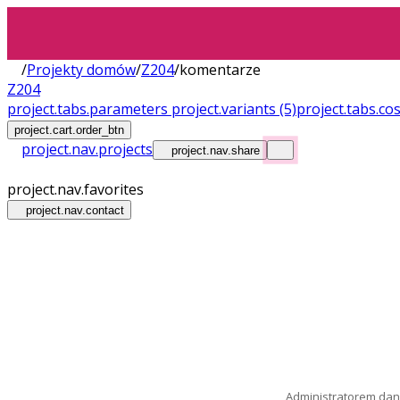
/
Projekty domów
/
Z204
/
komentarze
Z204
project.tabs.parameters
project.variants
(5)
project.tabs.co
project.cart.order_btn
project.nav.projects
project.nav.share
project.nav.favorites
project.nav.contact
Administratorem dany