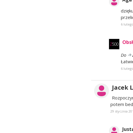
dzięk
przel
6 luteg
Obsł
Do
Łatwi
6 luteg
Jacek 
Rozpoczyn
potem bedz
29 stycznia 20
Just