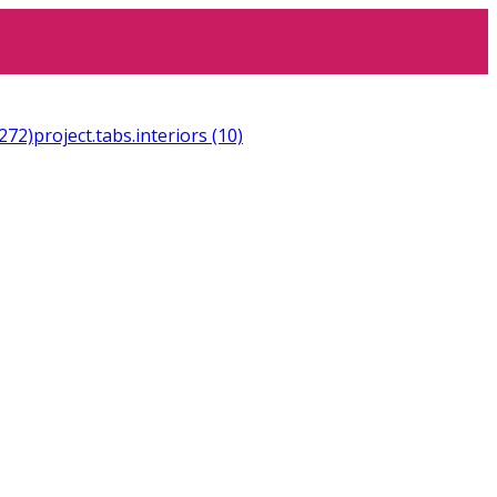
(272)
project.tabs.interiors
(10)