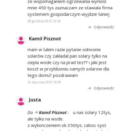
ze wspomaganiem ogrzewania wyniosl
mnie 450 tys zaznaczam ze stawiala firma
systemem gospodarczym wyjdzie taniej
28 grudnia 2012 23:56
Odpowiedz
Kamil Pisznot
mam w takim razie pytanie odnosnie
solarów czy zakladal pan solary tylko na
ciepla wode czy na prad tez?? i jaki jest
koszt w przyblizeniu samych solarow dla
tego domu? pozdrawiam
12 stycznia 2013 12:09
Odpowiedz
Justa
Do
Kamil Pisznot
:
u nas solary 12tys,
ale tylko na wode.
z wykonczeniem ok 350tys. calosc syst