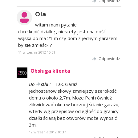
Odpowiedz
Ola
witam mam pytanie.
chce kupić dzialkę , niestety jest ona dość
wąska bo ma 21 m czy dom z jednym garażem
by sie zmieścił ?
11 września 2012 15:51
Odpowiedz
Obsługa klienta
Do
Ola
:
Tak. Garaż
jednostanowiskowy zmniejszy szerokość
domu o około 2,7m. Może Pani również
zlikwidować okna w bocznej ścianie garażu,
wtedy wg przepisów odległość do granicy
działki ścianą bez otworów może wynosić
3m.
12 września 2012 10:37