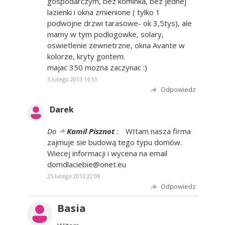
gospodarczym, bez kominka, bez jednej
lazienki i okna zmienione ( tylko 1
podwojne drzwi tarasowe- ok 3,5tys), ale
mamy w tym podlogowke, solary,
oswietlenie zewnetrzne, okna Avante w
kolorze, kryty gontem.
majac 350 mozna zaczynac :)
5 lutego 2013 14:51
Odpowiedz
Darek
Do
Kamil Pisznot
:
WItam nasza firma
zajmuje sie budową tego typu domów.
Wiecej informacji i wycena na email
domdlaciebie@onet.eu
25 lutego 2013 22:09
Odpowiedz
Basia