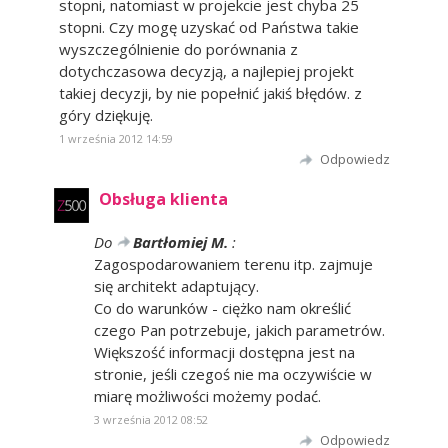
stopni, natomiast w projekcie jest chyba 25
stopni. Czy mogę uzyskać od Państwa takie
wyszczególnienie do porównania z
dotychczasowa decyzją, a najlepiej projekt
takiej decyzji, by nie popełnić jakiś błędów. z
góry dziękuję.
1 września 2012 14:59
Odpowiedz
Obsługa klienta
Do
Bartłomiej M.
:
Zagospodarowaniem terenu itp. zajmuje
się architekt adaptujący.
Co do warunków - ciężko nam określić
czego Pan potrzebuje, jakich parametrów.
Większość informacji dostępna jest na
stronie, jeśli czegoś nie ma oczywiście w
miarę możliwości możemy podać.
3 września 2012 08:52
Odpowiedz