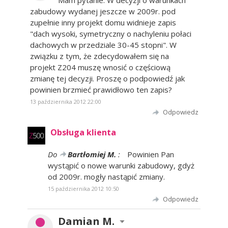
Mam pytanie: W decyzji o warunkach
zabudowy wydanej jeszcze w 2009r. pod
zupełnie inny projekt domu widnieje zapis
"dach wysoki, symetryczny o nachyleniu połaci
dachowych w przedziale 30-45 stopni". W
związku z tym, że zdecydowałem się na
projekt Z204 muszę wnosić o częściową
zmianę tej decyzji. Proszę o podpowiedź jak
powinien brzmieć prawidłowo ten zapis?
13 października 2012 22:00
Odpowiedz
Obsługa klienta
Do
Bartłomiej M.
:
Powinien Pan
wystąpić o nowe warunki zabudowy, gdyż
od 2009r. mogły nastąpić zmiany.
15 października 2012 10:50
Odpowiedz
Damian M.