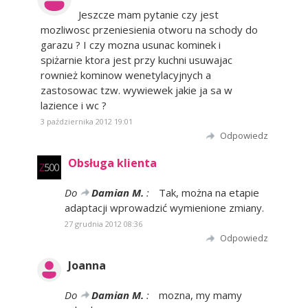
Jeszcze mam pytanie czy jest
mozliwosc przeniesienia otworu na schody do
garazu ? I czy mozna usunac kominek i
spiżarnie ktora jest przy kuchni usuwajac
rownież kominow wenetylacyjnych a
zastosowac tzw. wywiewek jakie ja sa w
lazience i wc ?
3 października 2012 19:01
Odpowiedz
Obsługa klienta
Do
Damian M.
:
Tak, można na etapie
adaptacji wprowadzić wymienione zmiany.
27 grudnia 2012 08:36
Odpowiedz
Joanna
Do
Damian M.
:
mozna, my mamy