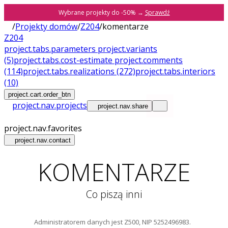
Wybrane projekty do -50% →
Sprawdź
/
Projekty domów
/
Z204
/
komentarze
Z204
project.tabs.parameters
project.variants
(5)
project.tabs.cost-estimate
project.comments
(114)
project.tabs.realizations
(272)
project.tabs.interiors
(10)
project.cart.order_btn
project.nav.projects
project.nav.share
project.nav.favorites
project.nav.contact
KOMENTARZE
Co piszą inni
Administratorem danych jest Z500, NIP 5252496983.