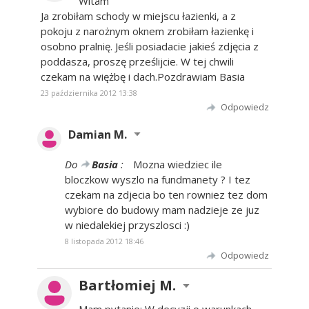
Witam
Ja zrobiłam schody w miejscu łazienki, a z
pokoju z narożnym oknem zrobiłam łazienkę i
osobno pralnię. Jeśli posiadacie jakieś zdjęcia z
poddasza, proszę prześlijcie. W tej chwili
czekam na więżbę i dach.Pozdrawiam Basia
23 października 2012 13:38
Odpowiedz
Damian M.
Do
Basia
:
Mozna wiedziec ile
bloczkow wyszlo na fundmanety ? I tez
czekam na zdjecia bo ten rowniez tez dom
wybiore do budowy mam nadzieje ze juz
w niedalekiej przyszlosci :)
8 listopada 2012 18:46
Odpowiedz
Bartłomiej M.