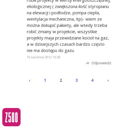
robili projekty w wersji energooszczędnej,
ekologicznej ( zwiększona ilość styropianu
na elewacji i podłodze, pompa ciepła,
wentylacja mechaniczna, itp)- wiem ze
można dokupić pakiety, ale wtedy trzeba
robić zmiany w projekcie, wszystkie
projekty maja przewidziane kocioł na gaz,
a w dzisiejszych czasach bardzo często
nie ma dostępu do gazu
19 kwietnia 2012 16:58
Odpowiedz
‹
1
2
3
4
›