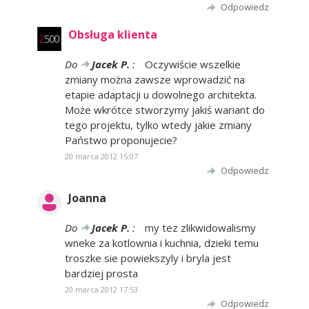
Odpowiedz
Obsługa klienta
Do
Jacek P.
:
Oczywiście wszelkie
zmiany można zawsze wprowadzić na
etapie adaptacji u dowolnego architekta.
Może wkrótce stworzymy jakiś wariant do
tego projektu, tylko wtedy jakie zmiany
Państwo proponujecie?
20 marca 2012 15:07
Odpowiedz
Joanna
Do
Jacek P.
:
my tez zlikwidowalismy
wneke za kotlownia i kuchnia, dzieki temu
troszke sie powiekszyly i bryla jest
bardziej prosta
20 marca 2012 17:53
Odpowiedz