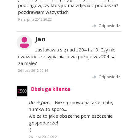
podciągów,czy ktoś już ma zdjęcia z poddasza?
pozdrawiam wszystkich
9 sierpnia 2012 20:22
Odpowiedz
Jan
zastanawia się nad z204 i z19. Czy nie
uwazacie, ze sypialnia i dwa pokoje w z204 są
za małe?
26 lipca 2012 00:16
Odpowiedz
Obsługa klienta
Do
Jan
:
Nie są znowu aż takie małe,
13mkw to sporo...
Ale za to jakie obszerne pomieszczenie
gospodarcze!
:)
26 lipca 2012 09:21