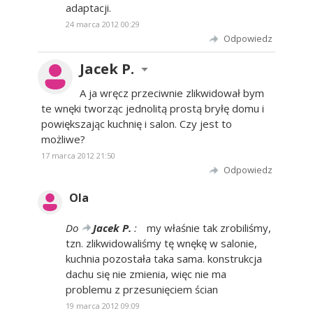
adaptacji.
24 marca 2012 00:29
Odpowiedz
Jacek P.
A ja wręcz przeciwnie zlikwidował bym
te wnęki tworząc jednolitą prostą bryłę domu i
powiększając kuchnię i salon. Czy jest to
możliwe?
17 marca 2012 21:50
Odpowiedz
Ola
Do
Jacek P.
:
my właśnie tak zrobiliśmy,
tzn. zlikwidowaliśmy tę wnękę w salonie,
kuchnia pozostała taka sama. konstrukcja
dachu się nie zmienia, więc nie ma
problemu z przesunięciem ścian
19 marca 2012 09:09