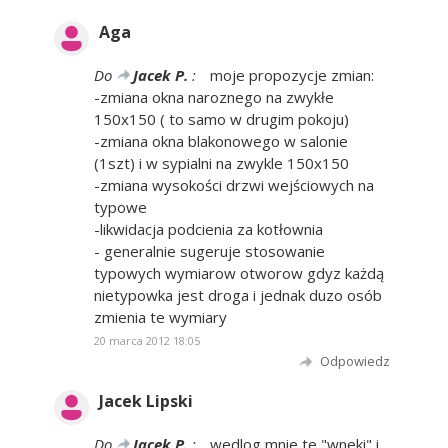
Aga
Do
Jacek P.
:
moje propozycje zmian:
-zmiana okna naroznego na zwykłe
150x150 ( to samo w drugim pokoju)
-zmiana okna blakonowego w salonie
(1szt) i w sypialni na zwykle 150x150
-zmiana wysokości drzwi wejściowych na
typowe
-likwidacja podcienia za kotłownia
- generalnie sugeruje stosowanie
typowych wymiarow otworow gdyz każdą
nietypowka jest droga i jednak duzo osób
zmienia te wymiary
20 marca 2012 18:05
Odpowiedz
Jacek Lipski
Do
Jacek P.
:
wedlog mnie te "wneki" i