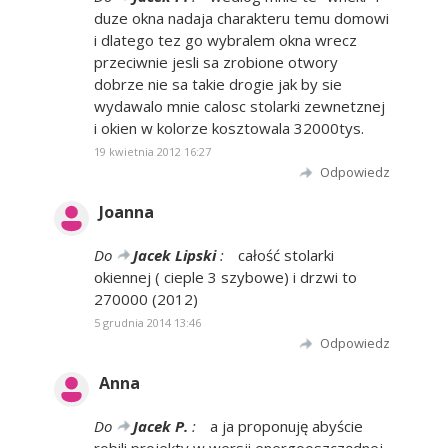
duze okna nadaja charakteru temu domowi
i dlatego tez go wybralem okna wrecz
przeciwnie jesli sa zrobione otwory
dobrze nie sa takie drogie jak by sie
wydawalo mnie calosc stolarki zewnetznej
i okien w kolorze kosztowala 32000tys.
19 kwietnia 2012 16:27
Odpowiedz
Joanna
Do
Jacek Lipski
:
całość stolarki
okiennej ( cieple 3 szybowe) i drzwi to
270000 (2012)
5 grudnia 2014 13:46
Odpowiedz
Anna
Do
Jacek P.
:
a ja proponuję abyście