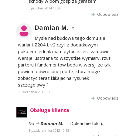
schody w pom gosp za garazem
5 grudnia 2014 13:36
Odpowiedz
Damian M.
Mysle nad budowa tego domu ale
wariant Z204 L v2 czyli z dodatkowym
pokojem jednak mam pytanie. Jesli zamowie
wersje lustrzana to wszystkie wymiary, rzut
parteru i fundamentow beda w wersji ze tak
powiem odwroconej do tej ktora moge
zobaczyc teraz klikajac na rysunek
szczegolowy ?
30 września 2012 19:06
Odpowiedz
Obsługa klienta
Do
Damian M.
:
Dokładnie tak :).
1 października 2012 10:58