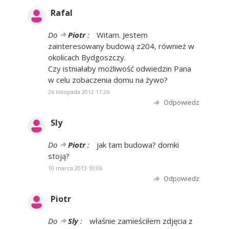
Rafal
Do
Piotr
:
Witam. Jestem
zainteresowany budową z204, również w
okolicach Bydgoszczy.
Czy istniałaby możliwość odwiedzin Pana
w celu zobaczenia domu na żywo?
26 listopada 2012 17:26
Odpowiedz
Sly
Do
Piotr
:
jak tam budowa? domki
stoją?
10 marca 2013 10:06
Odpowiedz
Piotr
Do
Sly
:
właśnie zamieściłem zdjęcia z