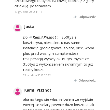
cześciowego budynku na chwilę obecną? z góry
dziekuję. pozdrawiam
19 grudnia 2012 11:15
Odpowiedz
Justa
Do
Kamil Pisznot
:
250tys z
kosztorysu, nierealne. u nas same
instalacje (podlogowka, solary, piec, woda
plus prad wasnym sumptem,bez
rekuperacji) wyszly ok. 60tys. mysle ze
350tys z wykonczeniem skromnym to juz
realny koszt
23 grudnia 2012 20:22
Odpowiedz
Kamil Pisznot
aha no tego sie wlasnie balem ze wyjdzie
wiecej. te solary pewnie duzo kosztuja jak