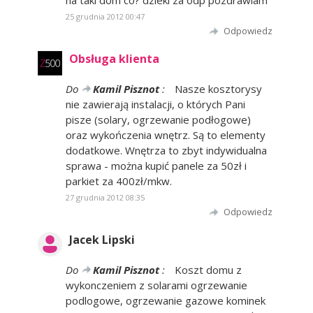
na taki dom co? dzieki za odp pozdrawiam
25 grudnia 2012 00:47
Odpowiedz
Obsługa klienta
Do
Kamil Pisznot
:
Nasze kosztorysy
nie zawierają instalacji, o których Pani
pisze (solary, ogrzewanie podłogowe)
oraz wykończenia wnętrz. Są to elementy
dodatkowe. Wnętrza to zbyt indywidualna
sprawa - można kupić panele za 50zł i
parkiet za 400zł/mkw.
27 grudnia 2012 08:35
Odpowiedz
Jacek Lipski
Do
Kamil Pisznot
:
Koszt domu z
wykonczeniem z solarami ogrzewanie
podlogowe, ogrzewanie gazowe kominek