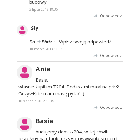
budowy
3 lipca 2013 18:35
Odpowiedz
Sly
Do
Piotr
:
Wpisz swoją odpowiedź
10 marca 2013 10:06
Odpowiedz
Ania
Basia,
właśnie kupiłam Z204. Podasz mi maial na priv?
Oczywiście mam masę pytań ;).
10 sierpnia 2012 10:49
Odpowiedz
Basia
budujemy dom z-204, w tej chwili
jesteśmy na etapie przygotowywania stropu i