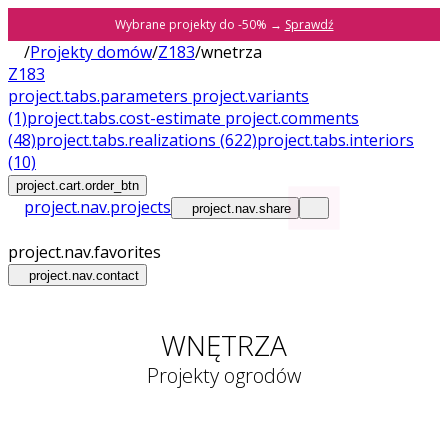
Wybrane projekty do -50% →
Sprawdź
/
Projekty domów
/
Z183
/
wnetrza
Z183
project.tabs.parameters
project.variants
(1)
project.tabs.cost-estimate
project.comments
(48)
project.tabs.realizations
(622)
project.tabs.interiors
(10)
project.cart.order_btn
project.nav.projects
project.nav.share
project.nav.favorites
project.nav.contact
WNĘTRZA
Projekty ogrodów