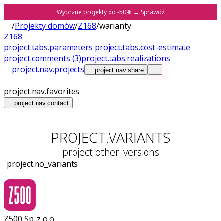
Wybrane projekty do -50% →
Sprawdź
/
Projekty domów
/
Z168
/
warianty
Z168
project.tabs.parameters
project.tabs.cost-estimate
project.comments
(3)
project.tabs.realizations
project.nav.projects
project.nav.share
project.nav.favorites
project.nav.contact
PROJECT.VARIANTS
project.other_versions
project.no_variants
Z500 Sp. z o.o.