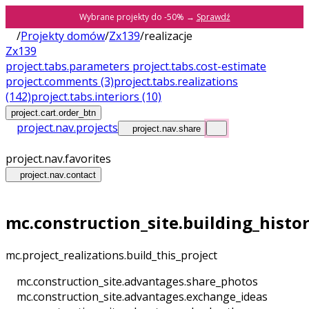
Wybrane projekty do -50% →
Sprawdź
/
Projekty domów
/
Zx139
/
realizacje
Zx139
project.tabs.parameters
project.tabs.cost-estimate
project.comments
(3)
project.tabs.realizations
(142)
project.tabs.interiors
(10)
project.cart.order_btn
project.nav.projects
project.nav.share
project.nav.favorites
project.nav.contact
mc.construction_site.building_histo
mc.project_realizations.build_this_project
mc.construction_site.advantages.share_photos
mc.construction_site.advantages.exchange_ideas