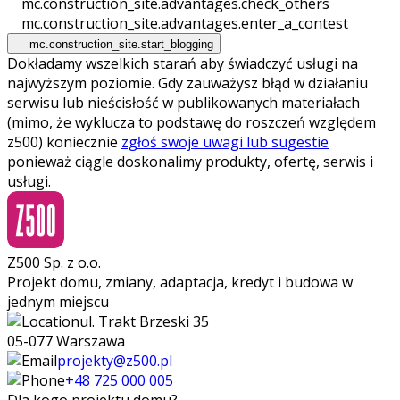
mc.construction_site.advantages.check_others
mc.construction_site.advantages.enter_a_contest
mc.construction_site.start_blogging
Dokładamy wszelkich starań aby świadczyć usługi na
najwyższym poziomie. Gdy zauważysz błąd w działaniu
serwisu lub nieścisłość w publikowanych materiałach
(mimo, że wyklucza to podstawę do roszczeń względem
z500) koniecznie
zgłoś swoje uwagi lub sugestie
ponieważ ciągle doskonalimy produkty, ofertę, serwis i
usługi.
Z500 Sp. z o.o.
Projekt domu, zmiany, adaptacja, kredyt i budowa w
jednym miejscu
ul. Trakt Brzeski 35
05-077 Warszawa
projekty@z500.pl
+48 725 000 005
Dla kogo projektu domu?