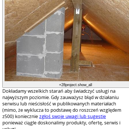
+28
project.show_all
Dokładamy wszelkich starań aby świadczyć usługi na
najwyższym poziomie. Gdy zauważysz błąd w działaniu
serwisu lub nieścisłość w publikowanych materiałach
(mimo, że wyklucza to podstawę do roszczeń względem
z500) koniecznie
zgłoś swoje uwagi lub sugestie
ponieważ ciągle doskonalimy produkty, ofertę, serwis i
usługi.