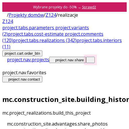
Wybrane projekty do -50% →
Sprawdź
/
Projekty domów
/
Z124
/
realizacje
Z124
project.tabs.parameters
project.variants
(2)
project.tabs.cost-estimate
project.comments
(120)
project.tabs.realizations
(342)
project.tabs.interiors
(11)
project.cart.order_btn
project.nav.projects
project.nav.share
project.nav.favorites
project.nav.contact
mc.construction_site.building_histo
mc.project_realizations.build_this_project
mc.construction_site.advantages.share_photos