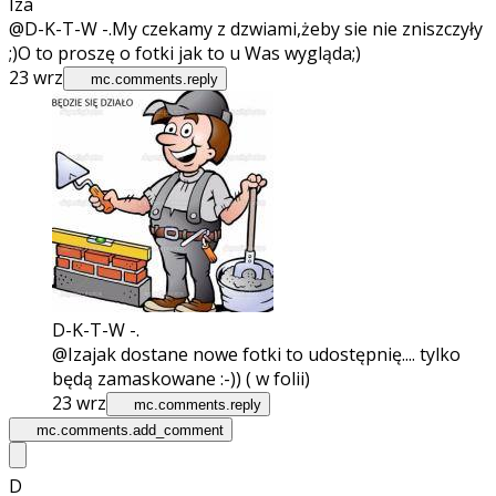
Iza
@D-K-T-W -.
My czekamy z dzwiami,żeby sie nie zniszczyły
;)O to proszę o fotki jak to u Was wygląda;)
23 wrz
mc.comments.reply
D-K-T-W -.
@Iza
jak dostane nowe fotki to udostępnię.... tylko
będą zamaskowane :-)) ( w folii)
23 wrz
mc.comments.reply
mc.comments.add_comment
D