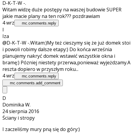
D-K-T-W -.
Witam widzę duże postępy na waszej budowie SUPER
jakie macie plany na ten rok??? pozdrawiam
4 wrz
mc.comments.reply
I
Iza
@D-K-T-W -.
Witam:)My też cieszymy się że już domek stoi
i powoli robimy dalsze etapy:) Do końca września
planujemy nakryć domek wstawić wszystkie okna i
bramę:) Pózniej niestety przerwa,ponieważ wyjeżdzamy.A
reszta dopiero w przyszłym roku...
4 wrz
mc.comments.reply
mc.comments.add_comment
D
Dominika W.
24 sierpnia 2016
Ściany i stropy
I zaczeliśmy mury pną się do góry:)