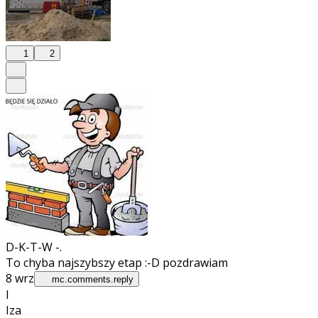
1
2
D-K-T-W -.
To chyba najszybszy etap :-D pozdrawiam
8 wrz
mc.comments.reply
I
Iza