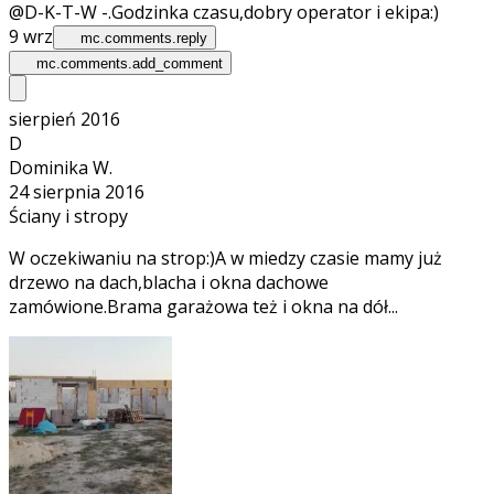
@D-K-T-W -.
Godzinka czasu,dobry operator i ekipa:)
9 wrz
mc.comments.reply
mc.comments.add_comment
sierpień 2016
D
Dominika W.
24 sierpnia 2016
Ściany i stropy
W oczekiwaniu na strop:)A w miedzy czasie mamy już
drzewo na dach,blacha i okna dachowe
zamówione.Brama garażowa też i okna na dół...