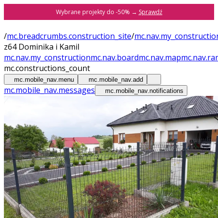
Wybrane projekty do -50% →
Sprawdź
/
mc.breadcrumbs.construction_site
/
mc.nav.my_constructio
z64 Dominika i Kamil
mc.nav.my_construction
mc.nav.board
mc.nav.map
mc.nav.ra
mc.constructions_count
mc.mobile_nav.menu
mc.mobile_nav.add
mc.mobile_nav.messages
mc.mobile_nav.notifications