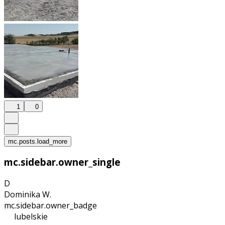
1
0
mc.posts.load_more
mc.sidebar.owner_single
D
Dominika W.
mc.sidebar.owner_badge
lubelskie