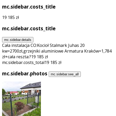
mc.sidebar.costs_title
19 185 zł
mc.sidebar.costs_title
mc.sidebar.details
Cała instalacja CO:Kocioł Stalmark Juhas 20
kw=2700zł,grzejniki aluminiowe Armatura Kraków=1,784
zł+cała reszta:?
19 185 zł
mc.sidebar.costs_total
19 185 zł
mc.sidebar.photos
mc.sidebar.see_all