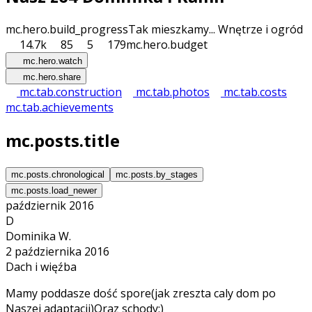
mc.hero.build_progress
Tak mieszkamy... Wnętrze i ogród
14.7k
85
5
179
mc.hero.budget
mc.hero.watch
mc.hero.share
mc.tab.construction
mc.tab.photos
mc.tab.costs
mc.tab.achievements
mc.posts.title
mc.posts.chronological
mc.posts.by_stages
mc.posts.load_newer
październik 2016
D
Dominika W.
2 października 2016
Dach i więźba
Mamy poddasze dość spore(jak zreszta caly dom po
Naszej adaptacji)Oraz schody:)