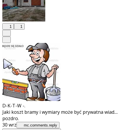
1
1
D-K-T-W -.
Jaki koszt bramy i wymiary może być prywatna wiad....
pozdro.
30 wrz
mc.comments.reply