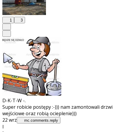
1
3
D-K-T-W -.
Super robicie postępy :-))) nam zamontowali drzwi
wejściowe oraz robią ocieplenie)))
22 wrz
mc.comments.reply
I