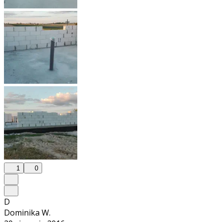
1
0
D
Dominika W.