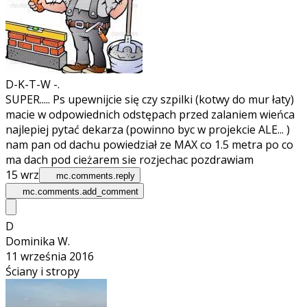
D-K-T-W -.
SUPER..... Ps upewnijcie się czy szpilki (kotwy do mur łaty)
macie w odpowiednich odstępach przed zalaniem wieńca
najlepiej pytać dekarza (powinno byc w projekcie ALE... )
nam pan od dachu powiedział ze MAX co 1.5 metra po co
ma dach pod cieżarem sie rozjechac pozdrawiam
15 wrz
mc.comments.reply
mc.comments.add_comment
D
Dominika W.
11 września 2016
Ściany i stropy