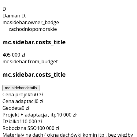
D
Damian D.
mc.sidebar.owner_badge
zachodniopomorskie
mc.sidebar.costs_title
405 000 zł
mc.sidebar.from_budget
mc.sidebar.costs_title
mc.sidebar.details
Cena projektu
0 zł
Cena adaptacji
0 zł
Geodeta
0 zł
Projekt + adaptacja , itp
10 000 zł
Dzialka
110 000 zł
Robocizna SSO
100 000 zł
Materiały na dach ( okna dachówki komin itp , bez więźby