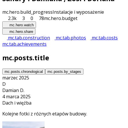
mc.hero.build_progress
Instalacje i wyposażenie
2.3k
3
0
78
mc.hero.budget
mc.hero.watch
mc.hero.share
mc.tab.construction
mc.tab.photos
mc.tab.costs
mc.tab.achievements
mc.posts.title
mc.posts.chronological
mc.posts.by_stages
marzec 2025
D
Damian D.
4 marca 2025
Dach i więźba
Kolejne fotki z różnych etapów budowy.