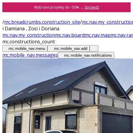
Wybrane projekty do -50% →
Sprawdź
/
mc.breadcrumbs.construction_site
/
mc.nav.my_constructio
i Damiana , Zosi i Doriana
mc.nav.my_construction
mc.nav.board
mc.nav.map
mc.nav.ra
mc.constructions_count
mc.mobile_nav.menu
mc.mobile_nav.add
mc.mobile_nav.messages
mc.mobile_nav.notifications