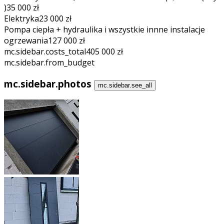
)
35 000 zł
Elektryka
23 000 zł
Pompa ciepła + hydraulika i wszystkie innne instalacje
ogrzewania
127 000 zł
mc.sidebar.costs_total
405 000 zł
mc.sidebar.from_budget
mc.sidebar.photos
mc.sidebar.see_all