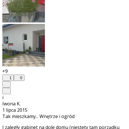
+9
1
0
i
Iwona K.
1 lipca 2015
Tak mieszkamy... Wnętrze i ogród
I zaległy gabinet na dole domu (niestety tam porządku