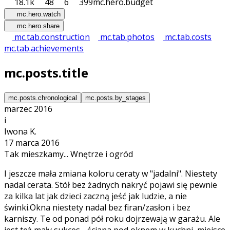
18.1k
48
6
399
mc.hero.budget
mc.hero.watch
mc.hero.share
mc.tab.construction
mc.tab.photos
mc.tab.costs
mc.tab.achievements
mc.posts.title
mc.posts.chronological
mc.posts.by_stages
marzec 2016
i
Iwona K.
17 marca 2016
Tak mieszkamy... Wnętrze i ogród
I jeszcze mała zmiana koloru ceraty w "jadalni". Niestety
nadal cerata. Stół bez żadnych nakryć pojawi się pewnie
za kilka lat jak dzieci zaczną jeść jak ludzie, a nie
świnki.Okna niestety nadal bez firan/zasłon i bez
karniszy. Te od ponad pół roku dojrzewają w garażu. Ale
jest też mały sukces - ściana pod oknem w kuchni, miejsce