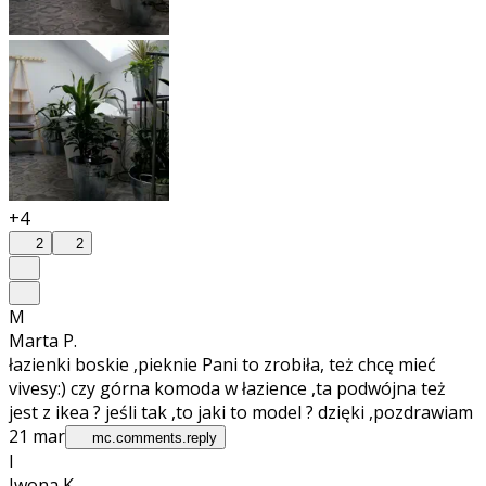
+4
2
2
M
Marta P.
łazienki boskie ,pieknie Pani to zrobiła, też chcę mieć
vivesy:) czy górna komoda w łazience ,ta podwójna też
jest z ikea ? jeśli tak ,to jaki to model ? dzięki ,pozdrawiam
21 mar
mc.comments.reply
I
Iwona K.