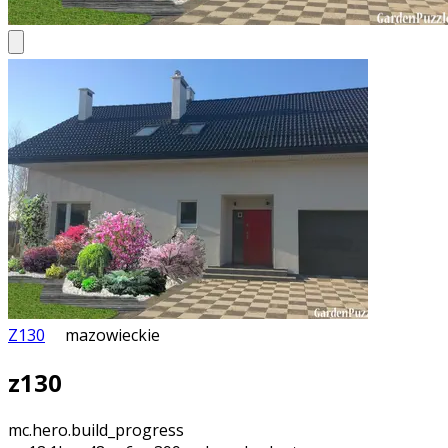
Z130
mazowieckie
z130
mc.hero.build_progress