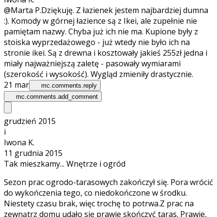
@Marta P.
Dziękuję. Z łazienek jestem najbardziej dumna
:). Komody w górnej łazience są z Ikei, ale zupełnie nie
pamiętam nazwy. Chyba już ich nie ma. Kupione były z
stoiska wyprzedażowego - już wtedy nie było ich na
stronie ikei. Są z drewna i kosztowały jakieś 255zł jedna i
miały najważniejszą zaletę - pasowały wymiarami
(szerokość i wysokość). Wygląd zmieniły drastycznie.
21 mar
mc.comments.reply
mc.comments.add_comment
grudzień 2015
i
Iwona K.
11 grudnia 2015
Tak mieszkamy... Wnętrze i ogród
Sezon prac ogrodo-tarasowych zakończył się. Pora wrócić
do wykończenia tego, co niedokończone w środku.
Niestety czasu brak, więc trochę to potrwa.Z prac na
zewnątrz domu udało się prawie skończyć taras. Prawie,