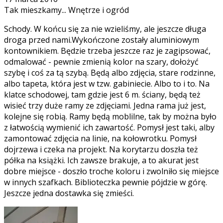
Tak mieszkamy... Wnętrze i ogród
Schody. W końcu się za nie wzieliśmy, ale jeszcze długa
droga przed nami.Wykończone zostały aluminiowym
kontownikiem. Będzie trzeba jeszcze raz je zagipsować,
odmalować - pewnie zmienią kolor na szary, dołożyć
szybę i coś za tą szybą. Będą albo zdjęcia, stare rodzinne,
albo tapeta, która jest w tzw. gabiniecie. Albo to i to. Na
klatce schodowej, tam gdzie jest 6 m. ściany, będą też
wisieć trzy duże ramy ze zdjęciami. Jedna rama już jest,
kolejne się robią. Ramy będą moblilne, tak by można było
z łatwością wymienić ich zawartość. Pomysł jest taki, alby
zamontować zdjęcia na linie, na kołowrotku. Pomysł
dojrzewa i czeka na projekt. Na korytarzu doszła też
półka na książki. Ich zawsze brakuje, a to akurat jest
dobre miejsce - doszło troche koloru i zwolniło się miejsce
w innych szafkach. Biblioteczka pewnie pójdzie w górę.
Jeszcze jedna dostawka się zmieści.