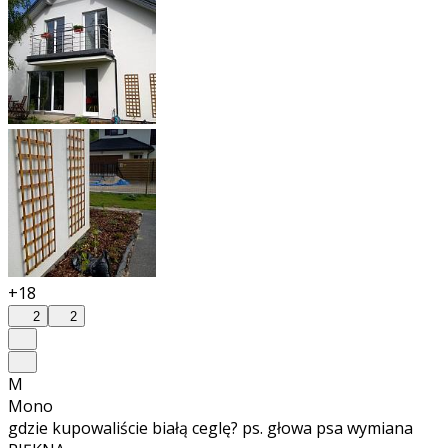
+18
2
2
M
Mono
gdzie kupowaliście białą ceglę? ps. głowa psa wymiana