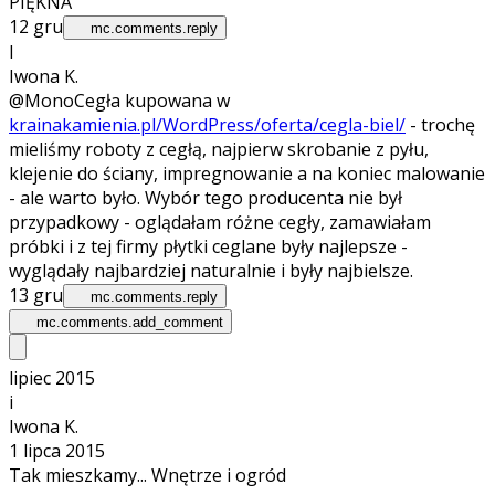
PIĘKNA
12 gru
mc.comments.reply
I
Iwona K.
@Mono
Cegła kupowana w
krainakamienia.pl/WordPress/oferta/cegla-biel/
- trochę
mieliśmy roboty z cegłą, najpierw skrobanie z pyłu,
klejenie do ściany, impregnowanie a na koniec malowanie
- ale warto było. Wybór tego producenta nie był
przypadkowy - oglądałam różne cegły, zamawiałam
próbki i z tej firmy płytki ceglane były najlepsze -
wyglądały najbardziej naturalnie i były najbielsze.
13 gru
mc.comments.reply
mc.comments.add_comment
lipiec 2015
i
Iwona K.
1 lipca 2015
Tak mieszkamy... Wnętrze i ogród