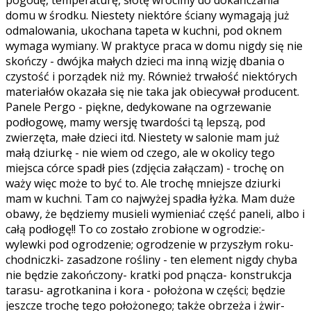
pogodę, temperaturę, słotę wrócimy do dokańczania
domu w środku. Niestety niektóre ściany wymagają już
odmalowania, ukochana tapeta w kuchni, pod oknem
wymaga wymiany. W praktyce praca w domu nigdy się nie
skończy - dwójka małych dzieci ma inną wizję dbania o
czystość i porządek niż my. Również trwałość niektórych
materiałów okazała się nie taka jak obiecywał producent.
Panele Pergo - piękne, dedykowane na ogrzewanie
podłogowę, mamy wersję twardości tą lepszą, pod
zwierzęta, małe dzieci itd. Niestety w salonie mam już
małą dziurkę - nie wiem od czego, ale w okolicy tego
miejsca córce spadł pies (zdjęcia załączam) - trochę on
waży więc może to być to. Ale trochę mniejsze dziurki
mam w kuchni. Tam co najwyżej spadła łyżka. Mam duże
obawy, że będziemy musieli wymieniać część paneli, albo i
całą podłogę!! To co zostało zrobione w ogrodzie:-
wylewki pod ogrodzenie; ogrodzenie w przyszłym roku-
chodniczki- zasadzone rośliny - ten element nigdy chyba
nie będzie zakończony- kratki pod pnącza- konstrukcja
tarasu- agrotkanina i kora - położona w części; będzie
jeszcze trochę tego położonego; także obrzeża i żwir-