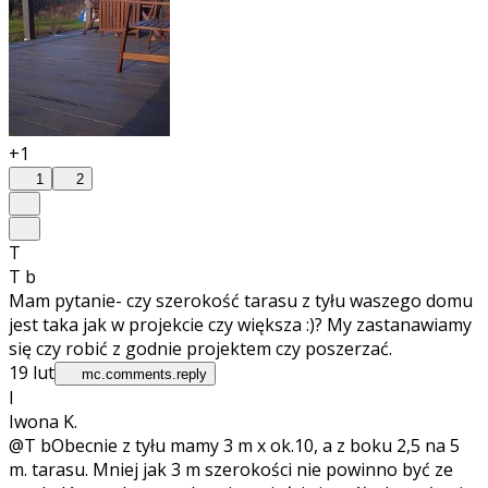
+1
1
2
T
T b
Mam pytanie- czy szerokość tarasu z tyłu waszego domu
jest taka jak w projekcie czy większa :)? My zastanawiamy
się czy robić z godnie projektem czy poszerzać.
19 lut
mc.comments.reply
I
Iwona K.
@T b
Obecnie z tyłu mamy 3 m x ok.10, a z boku 2,5 na 5
m. tarasu. Mniej jak 3 m szerokości nie powinno być ze