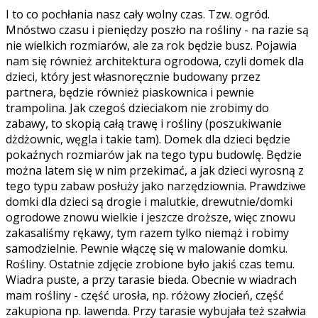
I to co pochłania nasz cały wolny czas. Tzw. ogród.
Mnóstwo czasu i pieniędzy poszło na rośliny - na razie są
nie wielkich rozmiarów, ale za rok będzie busz. Pojawia
nam się również architektura ogrodowa, czyli domek dla
dzieci, który jest własnoręcznie budowany przez
partnera, będzie również piaskownica i pewnie
trampolina. Jak czegoś dzieciakom nie zrobimy do
zabawy, to skopią całą trawę i rośliny (poszukiwanie
dżdżownic, węgla i takie tam). Domek dla dzieci będzie
pokaźnych rozmiarów jak na tego typu budowlę. Będzie
można latem się w nim przekimać, a jak dzieci wyrosną z
tego typu zabaw posłuży jako narzędziownia. Prawdziwe
domki dla dzieci są drogie i malutkie, drewutnie/domki
ogrodowe znowu wielkie i jeszcze droższe, więc znowu
zakasaliśmy rękawy, tym razem tylko niemąż i robimy
samodzielnie. Pewnie włączę się w malowanie domku.
Rośliny. Ostatnie zdjęcie zrobione było jakiś czas temu.
Wiadra puste, a przy tarasie bieda. Obecnie w wiadrach
mam rośliny - część urosła, np. różowy złocień, część
zakupiona np. lawenda. Przy tarasie wybujała też szałwia