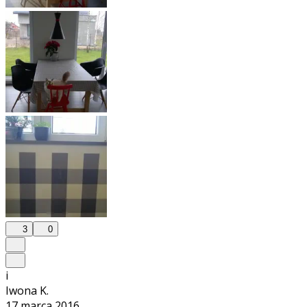
3
0
i
Iwona K.
17 marca 2016