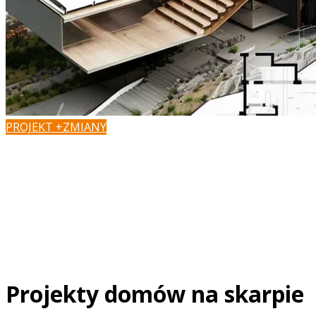
PROJEKT +ZMIANY
Masz pomysł na zmiany?
Podoba Ci się projekt, ale chcesz dopasować go do wła
zaadaptować do działki?
W Z500 możesz szybko i łatwo załatwić formalności, zaada
wprowadzić zmiany w dobrej cenie.
Projekty domów na skarpie