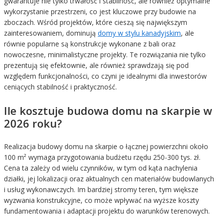
gwarantuje nie tylko trwałość i stabilność, ale również optymalne
wykorzystanie przestrzeni, co jest kluczowe przy budowie na
zboczach. Wśród projektów, które cieszą się największym
zainteresowaniem, dominują
domy w stylu kanadyjskim
, ale
równie popularne są konstrukcje wykonane z bali oraz
nowoczesne, minimalistyczne projekty. Te rozwiązania nie tylko
prezentują się efektownie, ale również sprawdzają się pod
względem funkcjonalności, co czyni je idealnymi dla inwestorów
ceniących stabilność i praktyczność.
Ile kosztuje budowa domu na skarpie w
2026 roku?
Realizacja budowy domu na skarpie o łącznej powierzchni około
100 m² wymaga przygotowania budżetu rzędu 250-300 tys. zł.
Cena ta zależy od wielu czynników, w tym od kąta nachylenia
działki, jej lokalizacji oraz aktualnych cen materiałów budowlanych
i usług wykonawczych. Im bardziej stromy teren, tym większe
wyzwania konstrukcyjne, co może wpływać na wyższe koszty
fundamentowania i adaptacji projektu do warunków terenowych.