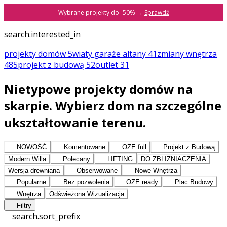
Wybrane projekty do -50% →
Sprawdź
search.interested_in
projekty domów
5
wiaty garaże altany
41
zmiany
wnętrza
485
projekt z budową
52
outlet
31
Nietypowe projekty domów na
skarpie. Wybierz dom na szczególne
ukształtowanie terenu.
NOWOŚĆ
Komentowane
OZE full
Projekt z Budową
Modern Willa
Polecany
LIFTING
DO ZBLIZNIACZENIA
Wersja drewniana
Obserwowane
Nowe Wnętrza
Popularne
Bez pozwolenia
OZE ready
Plac Budowy
Wnętrza
Odświeżona Wizualizacja
Filtry
search.sort_prefix