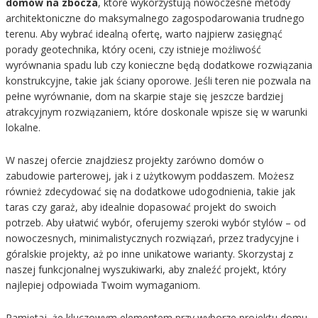
domów na zbocza
, które wykorzystują nowoczesne metody
architektoniczne do maksymalnego zagospodarowania trudnego
terenu. Aby wybrać idealną ofertę, warto najpierw zasięgnąć
porady geotechnika, który oceni, czy istnieje możliwość
wyrównania spadu lub czy konieczne będą dodatkowe rozwiązania
konstrukcyjne, takie jak ściany oporowe. Jeśli teren nie pozwala na
pełne wyrównanie, dom na skarpie staje się jeszcze bardziej
atrakcyjnym rozwiązaniem, które doskonale wpisze się w warunki
lokalne.
W naszej ofercie znajdziesz projekty zarówno domów o
zabudowie parterowej, jak i z użytkowym poddaszem. Możesz
również zdecydować się na dodatkowe udogodnienia, takie jak
taras czy garaż, aby idealnie dopasować projekt do swoich
potrzeb. Aby ułatwić wybór, oferujemy szeroki wybór stylów – od
nowoczesnych, minimalistycznych rozwiązań, przez tradycyjne i
góralskie projekty, aż po inne unikatowe warianty. Skorzystaj z
naszej funkcjonalnej wyszukiwarki, aby znaleźć projekt, który
najlepiej odpowiada Twoim wymaganiom.
Pamiętaj, że kluczowym elementem przy wyborze projektu domu