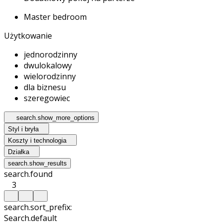
Master bedroom
Użytkowanie
jednorodzinny
dwulokalowy
wielorodzinny
dla biznesu
szeregowiec
search.show_more_options
Styl i bryła
Koszty i technologia
Działka
search.show_results
search.found
3
search.sort_prefix:
Search.default