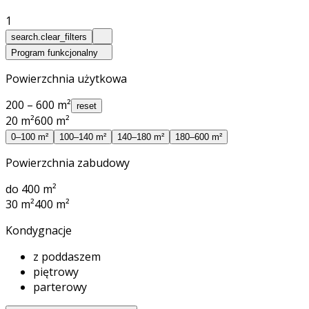
1
search.clear_filters
Program funkcjonalny
Powierzchnia użytkowa
200 – 600 m²
reset
20 m²
600 m²
0–100 m²
100–140 m²
140–180 m²
180–600 m²
Powierzchnia zabudowy
do 400 m²
30 m²
400 m²
Kondygnacje
z poddaszem
piętrowy
parterowy