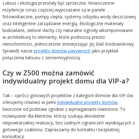
Luksus i ekologia przestały być sprzeczne. Nowoczesne
rezydencje coraz częściej wyposażane są w panele
fotowoltaiczne, pompy ciepła, systemy odzysku wody deszczowej
oraz inteligentne zarządzanie energią. Ekologiczne materiały
budowlane, zielone dachy czy naturalne ogrody wkomponowane
w architekturę to elementy, które podnoszą prestiż
nieruchomości, jednocześnie zmniejszając jej ślad środowiskowy.
Sprawdź nasze
projekty domów pasywnych
jako przykład
połączenia luksusu z zeroemisyjnością.
Czy w Z500 można zamówić
indywidualny projekt domu dla VIP-a?
Tak – oprócz gotowych projektów z kategorii domów dla VIP-ów
oferujemy również w pełni
indywidualne projekty domów
,
tworzone od podstaw zgodnie z wymaganiami inwestora. To
rozwiązanie dla klientów, którzy szukają absolutnie
niepowtarzalnej realizacji, bez żadnych ograniczeń wynikających z
gotowego szablonu. Zapraszamy do kontaktu i bezpłatnej
konsultacji.