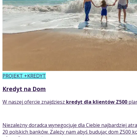
PROJEKT +KREDYT
Kredyt na Dom
W naszej ofercie znajdziesz
kredyt dla klientów Z500
pla
Niezależny doradca wynegocjuje dla Ciebie najbardziej atr
20 polskich banków. Zależy nam abyś budując dom Z500 kor