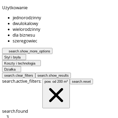
Użytkowanie
jednorodzinny
dwulokalowy
wielorodzinny
dla biznesu
szeregowiec
search.show_more_options
Styl i bryła
Koszty i technologia
Działka
search.clear_filters
search.show_results
search.active_filters:
pow. od 200 m²
search.reset
search.found
3