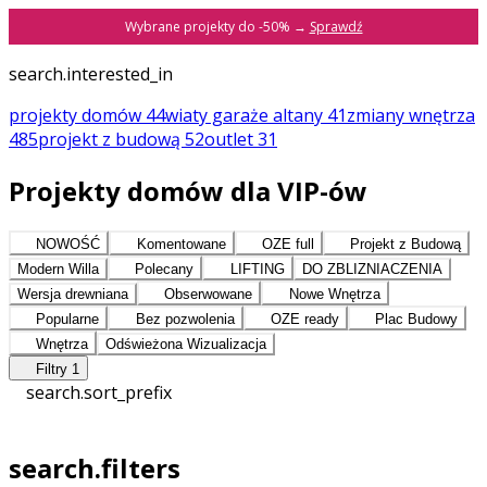
Wybrane projekty do -50% →
Sprawdź
search.interested_in
projekty domów
44
wiaty garaże altany
41
zmiany
wnętrza
485
projekt z budową
52
outlet
31
Projekty domów dla VIP-ów
NOWOŚĆ
Komentowane
OZE full
Projekt z Budową
Modern Willa
Polecany
LIFTING
DO ZBLIZNIACZENIA
Wersja drewniana
Obserwowane
Nowe Wnętrza
Popularne
Bez pozwolenia
OZE ready
Plac Budowy
Wnętrza
Odświeżona Wizualizacja
Filtry
1
search.sort_prefix
search.filters